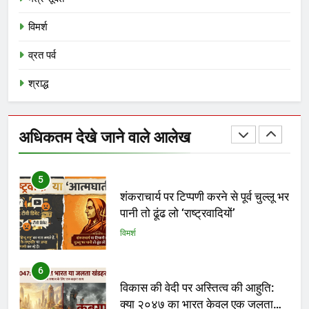
भगवा का नीलान्तरण हो गया और पता ही
विमर्श
नहीं चला
विमर्श
व्रत पर्व
श्राद्ध
5
शंकराचार्य पर टिप्पणी करने से पूर्व चुल्लू भर
पानी तो ढूंढ लो ‘राष्ट्रवादियों’
अधिकतम देखे जाने वाले आलेख
विमर्श
6
विकास की वेदी पर अस्तित्व की आहुति:
क्या २०४७ का भारत केवल एक जलता
हुआ खंडहर होगा?
विमर्श
7
मेधा-प्रतिभा ईश्वरीय वरदान है या अभिशाप
?