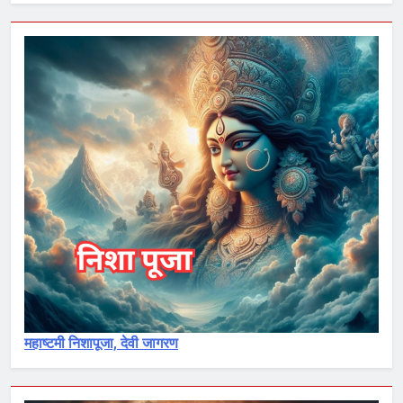
महाष्टमी निशापूजा, देवी जागरण