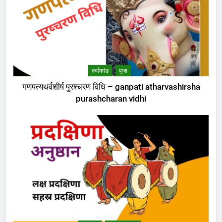
कर्मकांड
पूजा
गणपत्यथर्वशीर्ष पुरश्चरण विधि – ganpati atharvashirsha
purashcharan vidhi
5
शंकराचार्य पर टिप्पणी करने से पूर्व चुल्लू भर