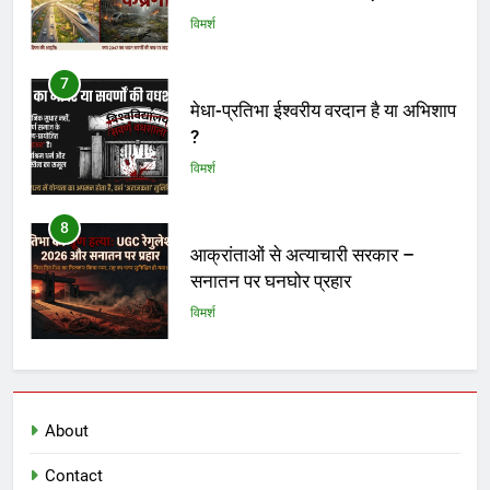
विमर्श
8
आक्रांताओं से अत्याचारी सरकार –
सनातन पर घनघोर प्रहार
विमर्श
1
एपस्टीन फाइल : आधुनिक असुरों का रक्त-
रंजित षड्यंत्र और वैश्विक मानवतावाद का
ढोंग
विमर्श
2
अराजकता का उत्तरदायी कौन ?
About
विमर्श
Contact