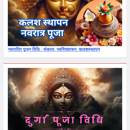
नवरात्रि पूजन विधि : संकल्प, स्वस्तिवाचन, कलशस्थापन