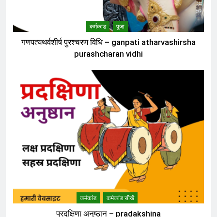
कर्मकांड
पूजा
गणपत्यथर्वशीर्ष पुरश्चरण विधि – ganpati atharvashirsha
purashcharan vidhi
कर्मकांड
कर्मकांड सीखें
प्रदक्षिणा अनुष्ठान – pradakshina