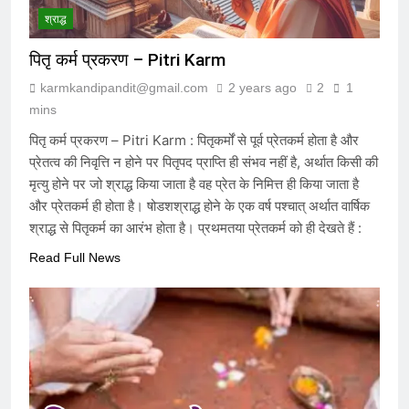
7 Months Ago
श्राद्ध
पितृ कर्म प्रकरण – Pitri Karm
विकास की वेदी पर अस्तित्व की आहुति: क्या
karmkandipandit@gmail.com
2 years ago
2
1
२०४७ का भारत केवल एक जलता हुआ खंडहर
mins
होगा?
7 Months Ago
पितृ कर्म प्रकरण – Pitri Karm : पितृकर्मों से पूर्व प्रेतकर्म होता है और
प्रेतत्व की निवृत्ति न होने पर पितृपद प्राप्ति ही संभव नहीं है, अर्थात किसी की
मृत्यु होने पर जो श्राद्ध किया जाता है वह प्रेत के निमित्त ही किया जाता है
मेधा-प्रतिभा ईश्वरीय वरदान है या अभिशाप ?
और प्रेतकर्म ही होता है। षोडशश्राद्ध होने के एक वर्ष पश्चात् अर्थात वार्षिक
7 Months Ago
श्राद्ध से पितृकर्म का आरंभ होता है। प्रथमतया प्रेतकर्म को ही देखते हैं :
Read Full News
आक्रांताओं से अत्याचारी सरकार – सनातन
पर घनघोर प्रहार
7 Months Ago
हम संविधान के लिये नहीं बने हैं, संविधान हमारे
लिये है – संविधान हमारा निर्माता नहीं, निर्मित