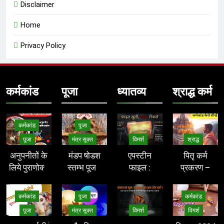
Disclaimer
Home
Privacy Policy
कर्मकांड
पूजा
ध्यातव्य
श्राद्ध कर्म
कर्मकांड
पूजा
पूजा
मंत्र सूक्त
विमर्श
श्राद्ध
अनुपनीतों के
मंडप षोडश
एपस्टीन
पितृ कर्म
लिये पुराणोक्त
स्तम्भ पूजन
फाइल :
प्रकरण –
नारायण बलि
मंत्र
आधुनिक
Pitri Karm
करने की विधि
(पौराणिक) –
असुरों का
कर्मकांड
पूजा
कर्मकांड
– narayan
stambh
रक्त-रंजित
पूजा
मंत्र सूक्त
विमर्श
विमर्श
bali vidhi
pujan
षड्यंत्र और