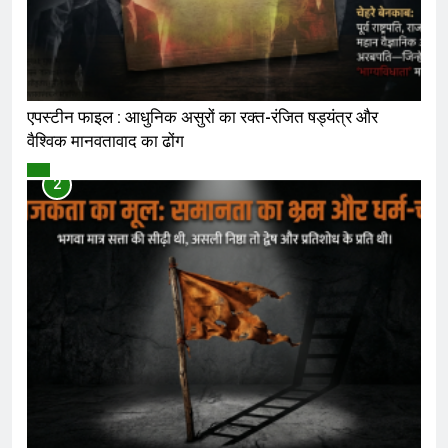
एपस्टीन फाइल : आधुनिक असुरों का रक्त-रंजित षड्यंत्र और
वैश्विक मानवतावाद का ढोंग
विमर्श
2