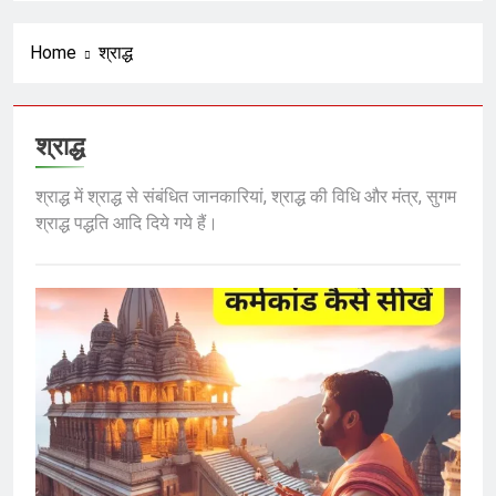
रंजित षड्यंत्र और वैश्विक मानवतावाद का
ढोंग
6 Months Ago
Home
श्राद्ध
अराजकता का उत्तरदायी कौन ?
श्राद्ध
6 Months Ago
श्राद्ध में श्राद्ध से संबंधित जानकारियां, श्राद्ध की विधि और मंत्र, सुगम
श्राद्ध पद्धति आदि दिये गये हैं।
हिसाब तो चुकता करेगा; फिर आगे क्या ?
6 Months Ago
भगवा का नीलान्तरण हो गया और पता ही नहीं
चला
7 Months Ago
शंकराचार्य पर टिप्पणी करने से पूर्व चुल्लू भर
पानी तो ढूंढ लो ‘राष्ट्रवादियों’