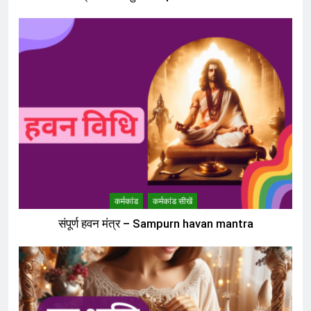
कर्मकांड
कर्मकांड सीखें
संपूर्ण हवन मंत्र – Sampurn havan mantra