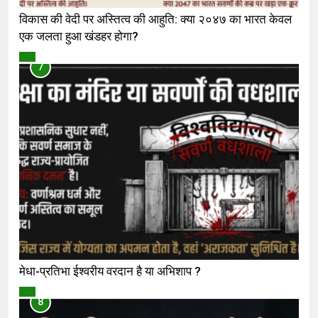
विकास की वेदी पर अस्तित्व की आहुति: क्या २०४७ का भारत केवल
एक जलता हुआ खंडहर होगा?
विमर्श
7
मेधा-प्रतिभा ईश्वरीय वरदान है या अभिशाप ?
विमर्श
8