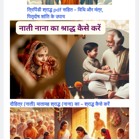
त्रिपिंडी श्राद्ध pdf सहित – विधि और मंत्र,
पितृदोष शांति के उपाय
दौहित्र (नाती) मातामह श्राद्ध (नाना) का – श्राद्ध कैसे करें