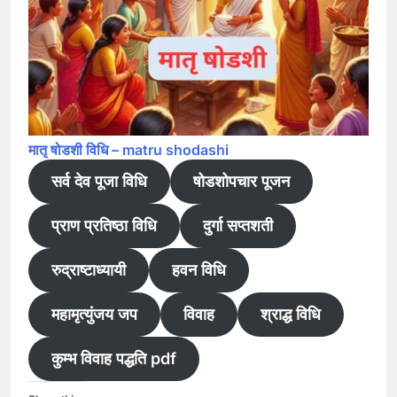
मातृ षोडशी विधि – matru shodashi
सर्व देव पूजा विधि
षोडशोपचार पूजन
प्राण प्रतिष्ठा विधि
दुर्गा सप्तशती
रुद्राष्टाध्यायी
हवन विधि
महामृत्युंजय जप
विवाह
श्राद्ध विधि
कुम्भ विवाह पद्धति pdf