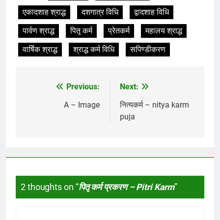
एकादशाह श्राद्ध
दशगात्र विधि
द्वादशाह विधि
पार्वण श्राद्ध
पितृ कर्म
प्रेतकर्म
महालय श्राद्ध
वार्षिक श्राद्ध
श्राद्ध कर्म विधि
सपिण्डीकरण
Previous:
Next:
Post
navigation
A – Image
नित्यकर्म – nitya karm
puja
2 thoughts on “
पितृ कर्म प्रकरण – Pitri Karm
”