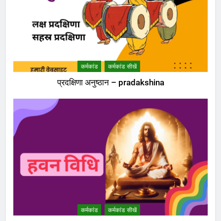
कर्मकांड
कर्मकांड सीखें
प्रदक्षिणा अनुष्ठान – pradakshina
5
शंकराचार्य पर टिप्पणी करने से पूर्व चुल्लू भर
पानी तो ढूंढ लो ‘राष्ट्रवादियों’
कर्मकांड
कर्मकांड सीखें
विमर्श