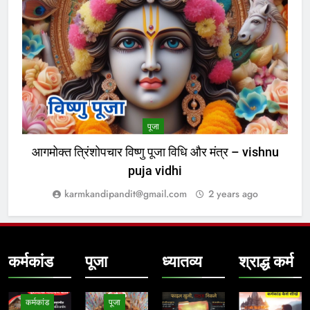
2
अराजकता का उत्तरदायी कौन ?
विमर्श
3
हिसाब तो चुकता करेगा; फिर आगे क्या ?
पूजा
विमर्श
आगमोक्त त्रिंशोपचार विष्णु पूजा विधि और मंत्र – vishnu
puja vidhi
4
karmkandipandit@gmail.com
2 years ago
भगवा का नीलान्तरण हो गया और पता ही
नहीं चला
विमर्श
कर्मकांड
पूजा
ध्यातव्य
श्राद्ध कर्म
5
शंकराचार्य पर टिप्पणी करने से पूर्व चुल्लू भर
कर्मकांड
पूजा
पानी तो ढूंढ लो ‘राष्ट्रवादियों’