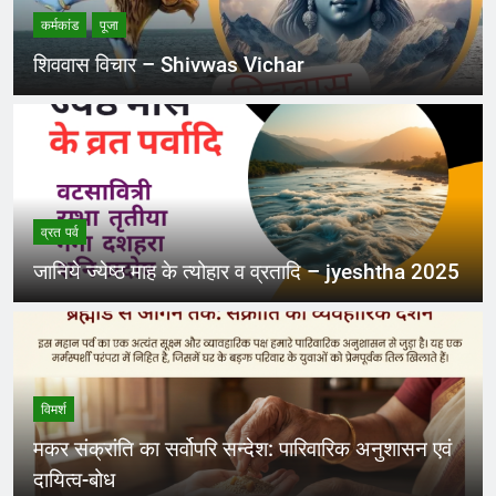
कर्मकांड
पूजा
शिववास विचार – Shivwas Vichar
व्रत पर्व
जानिये ज्येष्ठ माह के त्योहार व व्रतादि – jyeshtha 2025
विमर्श
मकर संक्रांति का सर्वोपरि सन्देश: पारिवारिक अनुशासन एवं
दायित्व-बोध