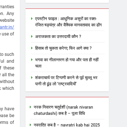
ranties
on. Any
एपस्टीन फाइल : आधुनिक असुरों का रक्त-
ebsite
रंजित षड्यंत्र और वैश्विक मानवतावाद का ढोंग
antr.in/
e use of
अराजकता का उत्तरदायी कौन ?
हिसाब तो चुकता करेगा; फिर आगे क्या ?
 to such
भगवा का नीलान्तरण हो गया और पता ही नहीं
ful and
चला
f these
 all the
शंकराचार्य पर टिप्पणी करने से पूर्व चुल्लू भर
without
पानी तो ढूंढ लो ‘राष्ट्रवादियों’
k which
नरक निवारण चतुर्दशी (narak nivaran
ay have
chaturdashi) कब है – पूजा विधि
ease be
erms of
नवरात्रि कब है – navratri kab hai 2025