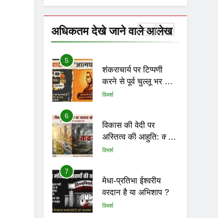
4
भगवा का नीलान्तरण हो
गया और पता ही नहीं चला
अधिकतम देखे जाने वाले आलेख
विमर्श
5
शंकराचार्य पर टिप्पणी
करने से पूर्व चुल्लू भर पानी
तो ढूंढ लो ‘राष्ट्रवादियों’
विमर्श
6
विकास की वेदी पर
अस्तित्व की आहुति: क्या
२०४७ का भारत केवल
विमर्श
एक जलता हुआ खंडहर
होगा?
7
मेधा-प्रतिभा ईश्वरीय
वरदान है या अभिशाप ?
विमर्श