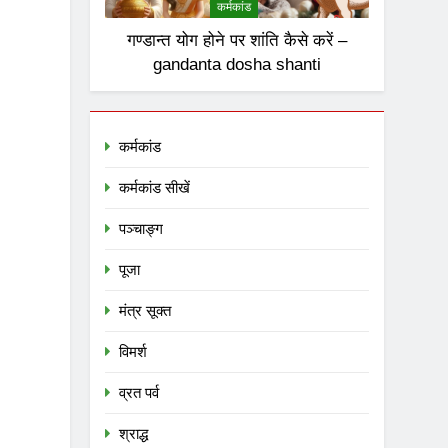
8
कर्मकांड
आक्रांताओं से अत्याचारी
गण्डान्त योग होने पर शांति कैसे करें –
सरकार – सनातन पर
gandanta dosha shanti
घनघोर प्रहार
विमर्श
1
एपस्टीन फाइल : आधुनिक
कर्मकांड
असुरों का रक्त-रंजित
षड्यंत्र और वैश्विक
विमर्श
कर्मकांड सीखें
मानवतावाद का ढोंग
पञ्चाङ्ग
2
अराजकता का उत्तरदायी
पूजा
कौन ?
विमर्श
मंत्र सूक्त
3
विमर्श
हिसाब तो चुकता करेगा;
फिर आगे क्या ?
व्रत पर्व
विमर्श
श्राद्ध