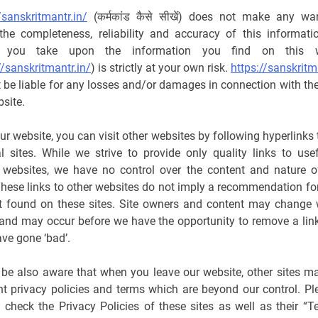
/sanskritmantr.in/
(कर्मकांड कैसे सीखें) does not make any war
the completeness, reliability and accuracy of this informati
n you take upon the information you find on this w
//sanskritmantr.in/
) is strictly at your own risk.
https://sanskritm
t be liable for any losses and/or damages in connection with th
site.
r website, you can visit other websites by following hyperlinks
al sites. While we strive to provide only quality links to use
l websites, we have no control over the content and nature o
These links to other websites do not imply a recommendation for
t found on these sites. Site owners and content may change 
 and may occur before we have the opportunity to remove a lin
ve gone ‘bad’.
 be also aware that when you leave our website, other sites m
ent privacy policies and terms which are beyond our control. Pl
o check the Privacy Policies of these sites as well as their “T