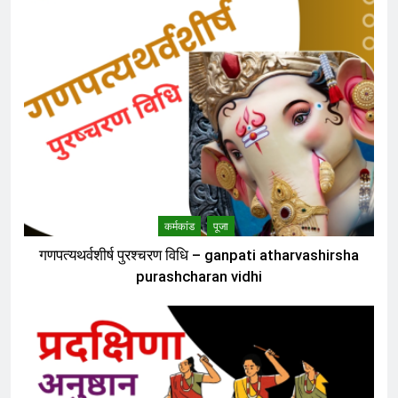
कर्मकांड
पूजा
गणपत्यथर्वशीर्ष पुरश्चरण विधि – ganpati atharvashirsha
purashcharan vidhi