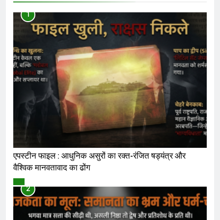
1
एपस्टीन फाइल : आधुनिक असुरों का रक्त-रंजित षड्यंत्र और
वैश्विक मानवतावाद का ढोंग
विमर्श
2