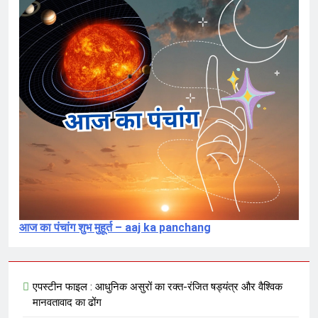
संविदा है
7 Months Ago
संविधान, लोकतंत्र, स्वतंत्रता, समानता का
अनर्थ – रसातल जाता समाज
7 Months Ago
आज का पंचांग शुभ मुहूर्त – aaj ka panchang
एपस्टीन फाइल : आधुनिक असुरों का रक्त-रंजित षड्यंत्र और वैश्विक
मानवतावाद का ढोंग