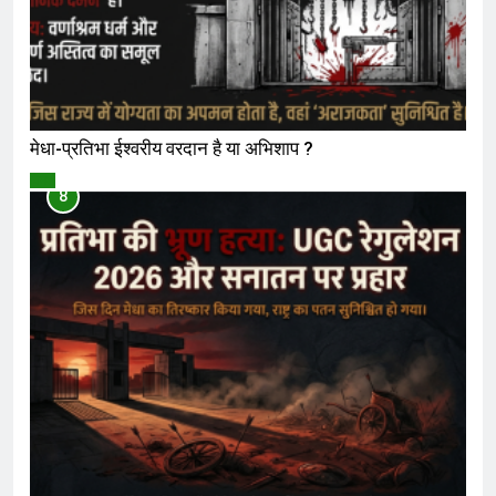
मेधा-प्रतिभा ईश्वरीय वरदान है या अभिशाप ?
विमर्श
8