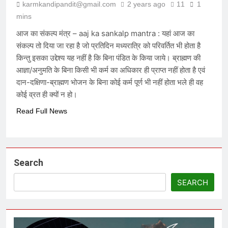
karmkandipandit@gmail.com
2 years ago
11
1
6 Months Ago
mins
आज का संकल्प मंत्र – aaj ka sankalp mantra : यहां आज का
संकल्प तो दिया जा रहा है जो प्रतिदिन मध्यरात्रि को परिवर्तित भी होता है
विकास की वेदी पर अस्तित्व की आहुति: क्या
२०४७ का भारत केवल एक जलता हुआ खंडहर
किन्तु इसका उद्देश्य यह नहीं है कि बिना पंडित के किया जाये। ब्राह्मण की
होगा?
7 Months Ago
आज्ञा/अनुमति के बिना किसी भी कर्म का अधिकार ही प्राप्त नहीं होता है एवं
दान-दक्षिणा-ब्राह्मण भोजन के बिना कोई कर्म पूर्ण भी नहीं होता भले ही वह
कोई व्रत ही क्यों न हो।
मेधा-प्रतिभा ईश्वरीय वरदान है या अभिशाप ?
Read Full News
7 Months Ago
आक्रांताओं से अत्याचारी सरकार – सनातन
Search
पर घनघोर प्रहार
7 Months Ago
SEARCH
हम संविधान के लिये नहीं बने हैं, संविधान हमारे
लिये है – संविधान हमारा निर्माता नहीं, निर्मित