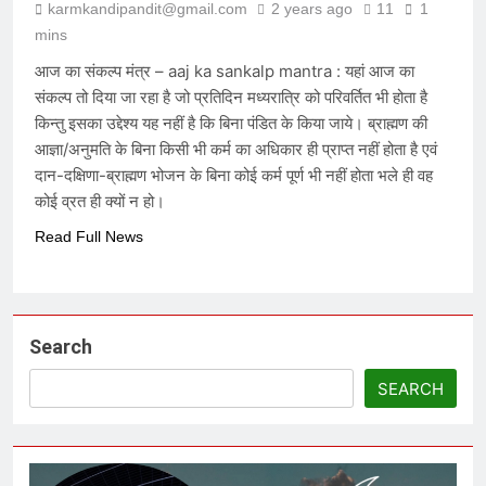
karmkandipandit@gmail.com
2 years ago
11
1
6 Months Ago
mins
आज का संकल्प मंत्र – aaj ka sankalp mantra : यहां आज का
संकल्प तो दिया जा रहा है जो प्रतिदिन मध्यरात्रि को परिवर्तित भी होता है
विकास की वेदी पर अस्तित्व की आहुति: क्या
२०४७ का भारत केवल एक जलता हुआ खंडहर
किन्तु इसका उद्देश्य यह नहीं है कि बिना पंडित के किया जाये। ब्राह्मण की
होगा?
7 Months Ago
आज्ञा/अनुमति के बिना किसी भी कर्म का अधिकार ही प्राप्त नहीं होता है एवं
दान-दक्षिणा-ब्राह्मण भोजन के बिना कोई कर्म पूर्ण भी नहीं होता भले ही वह
कोई व्रत ही क्यों न हो।
मेधा-प्रतिभा ईश्वरीय वरदान है या अभिशाप ?
Read Full News
7 Months Ago
आक्रांताओं से अत्याचारी सरकार – सनातन
Search
पर घनघोर प्रहार
7 Months Ago
SEARCH
हम संविधान के लिये नहीं बने हैं, संविधान हमारे
लिये है – संविधान हमारा निर्माता नहीं, निर्मित