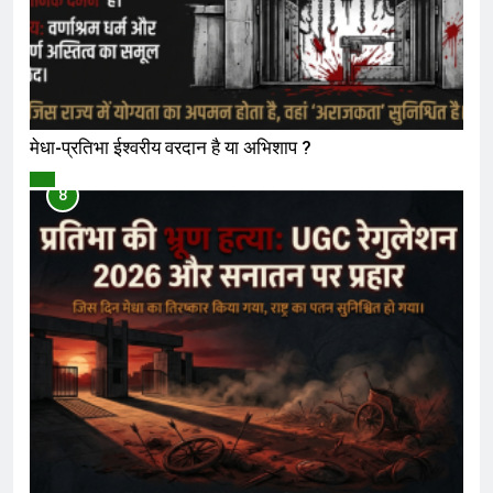
मेधा-प्रतिभा ईश्वरीय वरदान है या अभिशाप ?
विमर्श
8