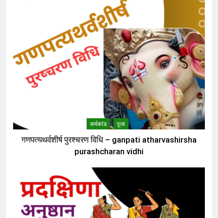
कर्मकांड
पूजा
गणपत्यथर्वशीर्ष पुरश्चरण विधि – ganpati atharvashirsha
purashcharan vidhi