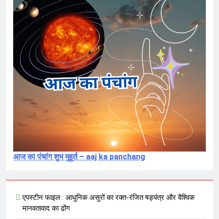
संविदा है
7 Months Ago
संविधान, लोकतंत्र, स्वतंत्रता, समानता का
अनर्थ – रसातल जाता समाज
7 Months Ago
आज का पंचांग शुभ मुहूर्त – aaj ka panchang
एपस्टीन फाइल : आधुनिक असुरों का रक्त-रंजित षड्यंत्र और वैश्विक
मानवतावाद का ढोंग