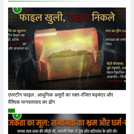
1
एपस्टीन फाइल : आधुनिक असुरों का रक्त-रंजित षड्यंत्र और
वैश्विक मानवतावाद का ढोंग
विमर्श
2