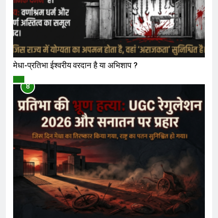
मेधा-प्रतिभा ईश्वरीय वरदान है या अभिशाप ?
विमर्श
8