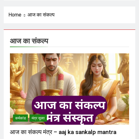
रंजित षड्यंत्र और वैश्विक मानवतावाद का
ढोंग
6 Months Ago
Home
आज का संकल्प
अराजकता का उत्तरदायी कौन ?
आज का संकल्प
6 Months Ago
हिसाब तो चुकता करेगा; फिर आगे क्या ?
6 Months Ago
भगवा का नीलान्तरण हो गया और पता ही नहीं
चला
6 Months Ago
कर्मकांड
मंत्र सूक्त
शंकराचार्य पर टिप्पणी करने से पूर्व चुल्लू भर
आज का संकल्प मंत्र – aaj ka sankalp mantra
पानी तो ढूंढ लो ‘राष्ट्रवादियों’