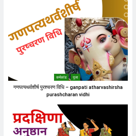
कर्मकांड
पूजा
गणपत्यथर्वशीर्ष पुरश्चरण विधि – ganpati atharvashirsha
purashcharan vidhi