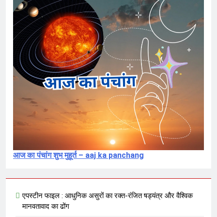
संविदा है
7 Months Ago
संविधान, लोकतंत्र, स्वतंत्रता, समानता का
अनर्थ – रसातल जाता समाज
7 Months Ago
आज का पंचांग शुभ मुहूर्त – aaj ka panchang
एपस्टीन फाइल : आधुनिक असुरों का रक्त-रंजित षड्यंत्र और वैश्विक
मानवतावाद का ढोंग