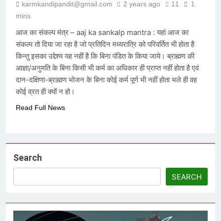
karmkandipandit@gmail.com
2 years ago
11
1
6 Months Ago
mins
आज का संकल्प मंत्र – aaj ka sankalp mantra : यहां आज का
संकल्प तो दिया जा रहा है जो प्रतिदिन मध्यरात्रि को परिवर्तित भी होता है
विकास की वेदी पर अस्तित्व की आहुति: क्या
२०४७ का भारत केवल एक जलता हुआ खंडहर
किन्तु इसका उद्देश्य यह नहीं है कि बिना पंडित के किया जाये। ब्राह्मण की
होगा?
7 Months Ago
आज्ञा/अनुमति के बिना किसी भी कर्म का अधिकार ही प्राप्त नहीं होता है एवं
दान-दक्षिणा-ब्राह्मण भोजन के बिना कोई कर्म पूर्ण भी नहीं होता भले ही वह
कोई व्रत ही क्यों न हो।
मेधा-प्रतिभा ईश्वरीय वरदान है या अभिशाप ?
Read Full News
7 Months Ago
आक्रांताओं से अत्याचारी सरकार – सनातन
Search
पर घनघोर प्रहार
7 Months Ago
SEARCH
हम संविधान के लिये नहीं बने हैं, संविधान हमारे
लिये है – संविधान हमारा निर्माता नहीं, निर्मित