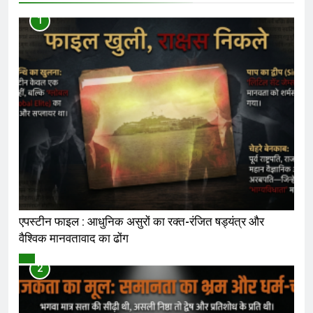
1
एपस्टीन फाइल : आधुनिक असुरों का रक्त-रंजित षड्यंत्र और
वैश्विक मानवतावाद का ढोंग
विमर्श
2