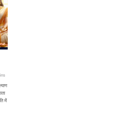
ins
्याण
ाता
 में