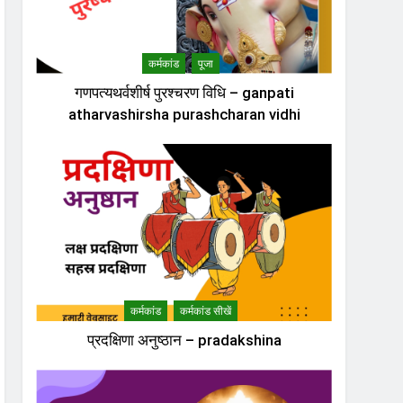
कर्मकांड
पूजा
गणपत्यथर्वशीर्ष पुरश्चरण विधि – ganpati
atharvashirsha purashcharan vidhi
कर्मकांड
कर्मकांड सीखें
प्रदक्षिणा अनुष्ठान – pradakshina