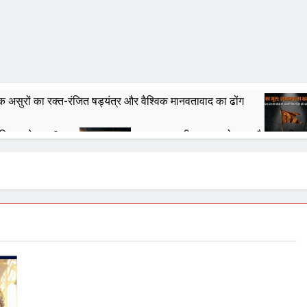
असुरों का रक्त-रंजित षड्यंत्र और वैश्विक मानवतावाद का ढोंग
फिर आगे क्या ?
भगवा का नीलान्तरण हो गया और पता ही नह
6 Months Ago
 से पूर्व चुल्लू भर पानी तो ढूंढ लो ‘राष्ट्रवादियों’
तित्व की आहुति: क्या २०४७ का भारत केवल एक जलता हुआ खंडहर होगा?
रदान है या अभिशाप ?
आक्रांताओं से अत्याचारी सरकार – स
7 Months Ago
ने हैं, संविधान हमारे लिये है – संविधान हमारा निर्माता नहीं, निर्मित संविदा है
वतंत्रता, समानता का अनर्थ – रसातल जाता समाज