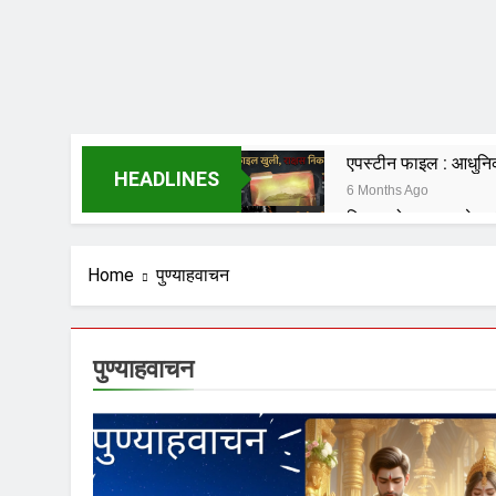
एपस्टीन फाइल : आधुनिक 
HEADLINES
6 Months Ago
हिसाब तो चुकता करेगा; 
6 Months Ago
शंकराचार्य पर टिप्पणी करने
Home
पुण्याहवाचन
6 Months Ago
विकास की वेदी पर अस्
7 Months Ago
पुण्याहवाचन
मेधा-प्रतिभा ईश्वरीय व
7 Months Ago
हम संविधान के लिये नहीं ब
7 Months Ago
संविधान, लोकतंत्र, स्