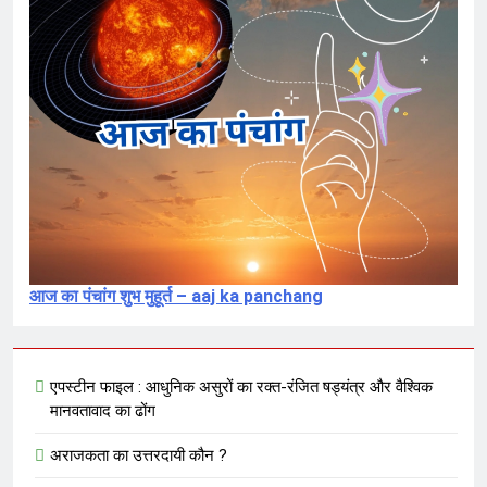
संविदा है
7 Months Ago
संविधान, लोकतंत्र, स्वतंत्रता, समानता का
अनर्थ – रसातल जाता समाज
7 Months Ago
आज का पंचांग शुभ मुहूर्त – aaj ka panchang
एपस्टीन फाइल : आधुनिक असुरों का रक्त-रंजित षड्यंत्र और वैश्विक
मानवतावाद का ढोंग
अराजकता का उत्तरदायी कौन ?