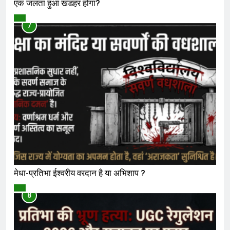
एक जलता हुआ खंडहर होगा?
विमर्श
7
मेधा-प्रतिभा ईश्वरीय वरदान है या अभिशाप ?
विमर्श
8