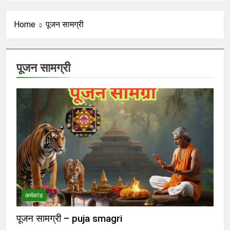
रंजित षड्यंत्र और वैश्विक मानवतावाद का
ढोंग
6 Months Ago
Home
पूजन सामग्री
अराजकता का उत्तरदायी कौन ?
पूजन सामग्री
6 Months Ago
हिसाब तो चुकता करेगा; फिर आगे क्या ?
6 Months Ago
भगवा का नीलान्तरण हो गया और पता ही नहीं
चला
6 Months Ago
कर्मकांड
शंकराचार्य पर टिप्पणी करने से पूर्व चुल्लू भर
पूजन सामग्री – puja smagri
पानी तो ढूंढ लो ‘राष्ट्रवादियों’