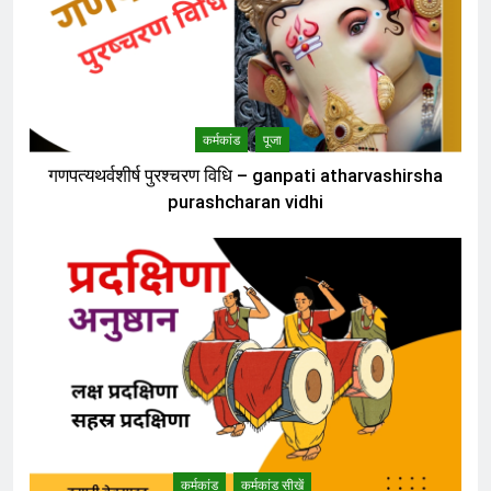
कर्मकांड
पूजा
गणपत्यथर्वशीर्ष पुरश्चरण विधि – ganpati atharvashirsha
purashcharan vidhi
कर्मकांड
कर्मकांड सीखें