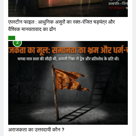
एपस्टीन फाइल : आधुनिक असुरों का रक्त-रंजित षड्यंत्र और
वैश्विक मानवतावाद का ढोंग
विमर्श
2
अराजकता का उत्तरदायी कौन ?