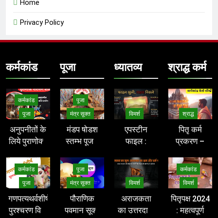
Home
Privacy Policy
कर्मकांड
पूजा
ध्यातव्य
श्राद्ध कर्म
कर्मकांड
पूजा
पूजा
मंत्र सूक्त
विमर्श
श्राद्ध
अनुपनीतों के
मंडप षोडश
एपस्टीन
पितृ कर्म
लिये पुराणोक्त
स्तम्भ पूजन
फाइल :
प्रकरण –
नारायण बलि
मंत्र
आधुनिक
Pitri Karm
करने की विधि
(पौराणिक) –
असुरों का
कर्मकांड
पूजा
कर्मकांड
– narayan
stambh
रक्त-रंजित
पूजा
मंत्र सूक्त
विमर्श
विमर्श
bali vidhi
pujan
षड्यंत्र और
गणपत्यथर्वशीर्ष
पौराणिक
अराजकता
पितृपक्ष 2024
mantra
वैश्विक
पुरश्चरण विधि
पवमान सूक्त
का उत्तरदायी
: महत्वपूर्ण
मानवतावाद