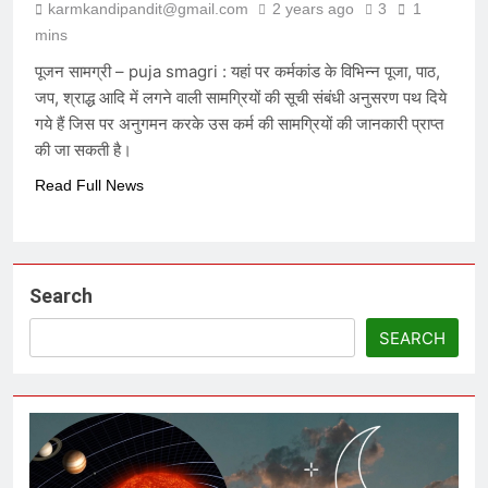
karmkandipandit@gmail.com
2 years ago
3
1
6 Months Ago
mins
पूजन सामग्री – puja smagri : यहां पर कर्मकांड के विभिन्न पूजा, पाठ,
जप, श्राद्ध आदि में लगने वाली सामग्रियों की सूची संबंधी अनुसरण पथ दिये
विकास की वेदी पर अस्तित्व की आहुति: क्या
२०४७ का भारत केवल एक जलता हुआ खंडहर
गये हैं जिस पर अनुगमन करके उस कर्म की सामग्रियों की जानकारी प्राप्त
होगा?
7 Months Ago
की जा सकती है।
Read Full News
मेधा-प्रतिभा ईश्वरीय वरदान है या अभिशाप ?
7 Months Ago
Search
आक्रांताओं से अत्याचारी सरकार – सनातन
SEARCH
पर घनघोर प्रहार
7 Months Ago
हम संविधान के लिये नहीं बने हैं, संविधान हमारे
लिये है – संविधान हमारा निर्माता नहीं, निर्मित