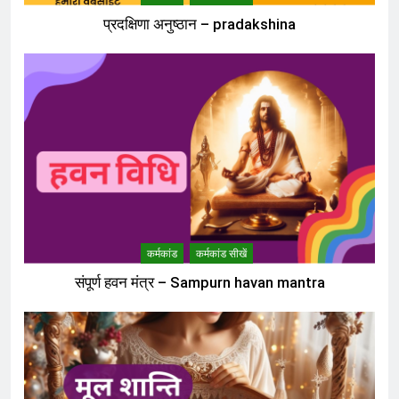
प्रदक्षिणा अनुष्ठान – pradakshina
कर्मकांड
कर्मकांड सीखें
संपूर्ण हवन मंत्र – Sampurn havan mantra