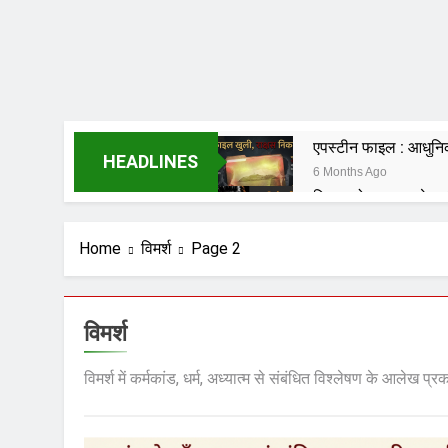
एपस्टीन फाइल : आधुनिक 
HEADLINES
6 Months Ago
हिसाब तो चुकता करेगा; 
6 Months Ago
शंकराचार्य पर टिप्पणी करने
Home
विमर्श
Page 2
6 Months Ago
विकास की वेदी पर अस्
7 Months Ago
विमर्श
मेधा-प्रतिभा ईश्वरीय व
7 Months Ago
विमर्श में कर्मकांड, धर्म, अध्यात्म से संबंधित विश्लेषण के आलेख प्र
हम संविधान के लिये नहीं ब
7 Months Ago
संविधान, लोकतंत्र, स्