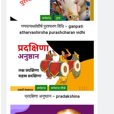
कर्मकांड
पूजा
गणपत्यथर्वशीर्ष पुरश्चरण विधि – ganpati
atharvashirsha purashcharan vidhi
कर्मकांड
कर्मकांड सीखें
प्रदक्षिणा अनुष्ठान – pradakshina