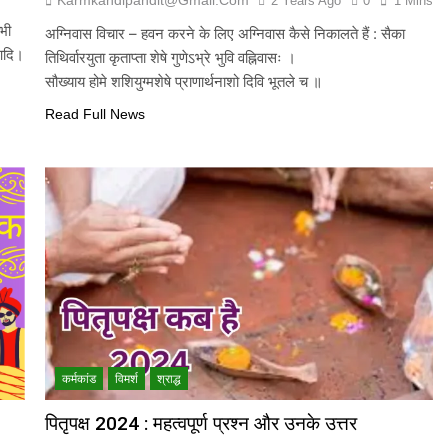
2 Years Ago
0
1 Mins
 भी
अग्निवास विचार – हवन करने के लिए अग्निवास कैसे निकालते हैं : सैका
 आदि।
तिथिर्वारयुता कृताप्ता शेषे गुणेऽभ्रे भुवि वह्निवासः ।
सौख्याय होमे शशियुग्मशेषे प्राणार्थनाशो दिवि भूतले च ॥
Read Full News
कर्मकांड
विमर्श
श्राद्ध
पितृपक्ष 2024 : महत्वपूर्ण प्रश्न और उनके उत्तर