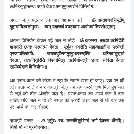
विनियोग पढ़कर पृथ्वी पर जल छोड़े :
अन्तश्चरसीति तिरश्चीन
ऋषिरनुष्टुप्छन्दः आपो देवता अपामुपस्पर्शने विनियोगः॥
अगला मंत्र पढ़कर एक बार आचमन करे :
ॐ अन्तश्चरसिभूतेषु
गुहायांविश्वतोमुखः। त्वम् यज्ञस्त्वं वषट्कार आपोज्योतिरसोऽमृतम्॥
अगला विनियोग केवल पढ़े जल न छोड़े :
ॐ कारस्य ब्रह्मा ऋषिर्दैवी
गायत्री छन्दः परमात्मा देवता , भूर्भुवः स्वरीति महाव्याहृतीनां परमेष्ठी
प्रजापतिर्ऋषिः गायत्र्युष्णिगनुष्टुभश्छन्दांसि अग्निवायुसूर्या
देवताः, तत्सवितुरिति विश्वामित्र ऋषिर्गायत्री छन्दः सविता देवता
सूर्यार्घ्यदाने विनियोगः॥
अब प्रातःकाल की संध्या में सूर्य के सामने खड़ा हो जाए। एक पैर की
एड़ी उठाकर तीन बार गायत्री मंत्र का जप करके पुष्प मिले हुए जल
से सूर्य को तीन अंजलि जल दे। प्रातःकाल का अर्घ्य जल में देना
चाहिए यदि जल न हो तो स्थल को अच्छी तरह जल से धो कर उस
पर अर्घ्य का जल गिराए।
गायत्री मन्त्र :
ॐ भूर्भुवः स्वः तत्सवितुर्वरेण्यं भर्गो देवस्य धीमहि।
धियो यो नः प्रचोदयात्॥