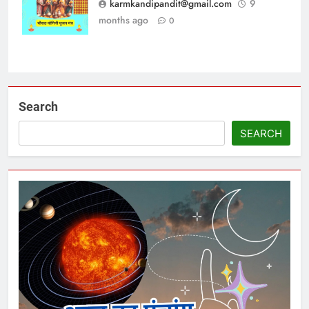
yogini puja
karmkandipandit@gmail.com
9
months ago
0
Search
SEARCH