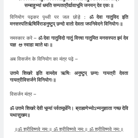
ॐ विश्वतश्चक्षुरुत विश्वतोमुखो विश्वतोबाहुरुत विश्वतस्पात्।
सम्बाहुभ्यां धमति सम्पतत्रैर्द्यावाभूमि जनयन् देव एकः॥
विनियोग पढ़कर पृथ्वी पर जल छोड़े :
ॐ देवा गातुविद इति
मनसस्पतिर्ऋषिर्विराडनुष्टुप् छन्दो वातो देवता जपनिवेदने विनियोगः
॥
नमस्कार करे –
ॐ देवा गातुविदो गातुं वित्त्वा गातुमित मनसस्पत इमं देव
यज्ञ ಆ स्वाहा व्वाते धाः
॥
अब विसर्जन के विनियोग का मंत्र पढ़े –
उत्तमे शिखरे इति वामदेव ऋषिः अनुष्टुप् छन्दः गायत्री देवता
गायत्रीविसर्जने विनियोगः
॥
विसर्जन मंत्र –
ॐ उत्तमे शिखरे देवी भूम्यां पर्वतमूर्धनि। ब्राह्मणेभ्योऽभ्यनुज्ञाता गच्छ देवि
यथासुखम॥
॥
ॐ श्रीविष्णवे नमः॥ ॐ श्रीविष्णवे न
मः॥ ॐ श्रीविष्णवे नमः॥