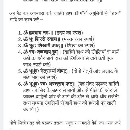
शतमदीनाः स्याम शरदः शतं भूयश्च शरदः शतात्॥
अब बैठ कर अंगन्यास करे, दाहिने हाथ की पाँचों अंगुलियों से “हृदय”
आदि का स्पर्श करे –
ॐ हृदयाय नमः॥
(हृदय का स्पर्श)
ॐ भूः शिरसे स्वाहा॥
(मस्तक का स्पर्श)
ॐ भुवः शिखायै वषट्॥
(शिखा का स्पर्श)
ॐ स्वः कवचाय हुम्॥
(दाहिने हाथ की उँगलियों से बायें
कंधे का और बायें हाथ की उँगलियों से दायें कंधे एक
साथ स्पर्श करे)
ॐ भूर्भुवः नेत्राभ्यां वौषट्॥
(दोनों नेत्रों और ललाट के
मध्य भाग का स्पर्श)
ॐ भूर्भुवः स्वः अस्त्राय फट्॥
(यह मंत्र पढ़कर दाहिने
हाथ को सिर के ऊपर से बायीं ओर से पीछे की ओर ले
जाकर दाहिनी ओर से आगे की ओर ले आये और तर्जनी
तथा मध्यमा उँगलियों से बायें हाथ की हथेली पर ताली
बजाये।)
नीचे लिखे मंत्र को पढ़कर इसके अनुसार गायत्री देवी का ध्यान करे