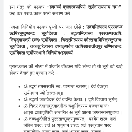
इस मंत्र को पढ़कर
“इदमर्घ्यं ब्रह्मस्वरूपिणे सूर्यनारायणाय नमः”
कह कर प्रातःकाल अर्घ्य समर्पण करे।
अगला विनियोग पढ़कर पृथ्वी पर जल छोड़े :
उद्वयमित्यस्य प्रस्कण्व
ऋषिरनुष्टुप्छन्दः सूर्योदेवता , उदुत्यमित्यस्य प्रस्कण्वऋषिः
निचृद्गायत्री छन्दः सूर्योदेवता , चित्रमित्यस्य कौत्सऋषिस्त्रिष्टुप्छन्दः
सूर्योदेवता , तच्चक्षुरित्यस्य दध्यङ्थर्वण ऋषिरक्षरातीतपुर उष्णिक्छन्दः
सूर्योदेवता सूर्योपस्थाने विनियोगःइदमर्घ्यं
प्रातःकाल की संध्या में अंजलि बाँधकर यदि संभव हो तो सूर्य को खड़े
होकर देखते हुए प्रणाम करे –
ॐ उद्वयं तमसस्परि स्वः पश्यन्त उत्तरम्। देवं देवत्रा
सूर्यमगन्म ज्योतिरुत्तमम्॥
ॐ उदुत्यं जातवेदसं देवं वहन्ति केतवः। दृशे विश्वाय सूर्यम्॥
ॐ चित्रं देवानामुदगादनीकं चक्षुर्मित्रस्य वरुणस्याग्नेः।
आप्रा द्यावापृथिवी अन्तरिक्ष ಆ सूर्य आत्मा जगतस्तस्थुषश्च॥
ॐ तच्चक्षुर्देवहितं पुरस्ताच्छुक्रमुच्चरत्। पश्येम शरदः शतं
जीवेम शरदः शतं ಆ शृणुयाम शरदः शतं प्रब्रवाम शरदः