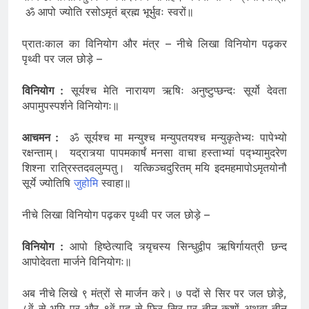
सत्यं ॐ तत्सवितुर्वरेण्यं भर्गोदेवस्य धीमहि। धियो यो नः प्रचोदयात्॥
ॐ आपो ज्योति रसोऽमृतं ब्रह्म भूर्भुवः स्वरों॥
प्रातःकाल का विनियोग और मंत्र – नीचे लिखा विनियोग पढ़कर
पृथ्वी पर जल छोड़े –
विनियोग :
सूर्यश्च मेति नारायण ऋषिः अनुष्टुप्छन्दः सूर्यो देवता
अपामुपस्पर्शने विनियोगः॥
आचमन :
ॐ सूर्यश्च मा मन्युश्च मन्युपतयश्च मन्युकृतेभ्यः पापेभ्यो
रक्षन्ताम्। यद्रात्र्या पापमकार्षं मनसा वाचा हस्ताभ्यां पद्भ्यामुदरेण
शिश्ना रात्रिस्तदवलुम्पतु। यत्किञ्चदुरितम् मयि इदमहमापोऽमृतयोनौ
सूर्ये ज्योतिषि
जुहोमि
स्वाहा॥
नीचे लिखा विनियोग पढ़कर पृथ्वी पर जल छोड़े –
विनियोग :
आपो हिष्ठेत्यादि त्र्यृचस्य सिन्धुद्वीप ऋषिर्गायत्री छन्द
आपोदेवता मार्जने विनियोगः॥
अब नीचे लिखे ९ मंत्रों से मार्जन करे। ७ पदों से सिर पर जल छोड़े,