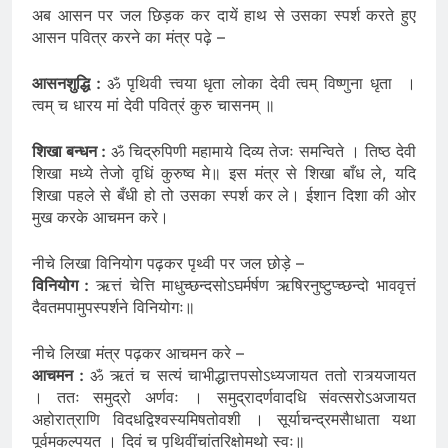
अब आसन पर जल छिड़क कर दायें हाथ से उसका स्पर्श करते हुए
आसन पवित्र करने का मंत्र पढ़े –
आसनशुद्धि :
ॐ पृथिवी त्त्वया धृता लोका देवी त्वम् विष्णुना धृता ।
त्वम् च धारय मां देवी पवित्रं कुरु चासनम् ॥
शिखा बन्धन :
ॐ चिद्रुपिणी महामाये दिव्य तेजः समन्विते । तिष्ठ देवी
शिखा मध्ये तेजो वृधिं कुरुष्व मे॥ इस मंत्र से शिखा बाँध ले, यदि
शिखा पहले से बँधी हो तो उसका स्पर्श कर ले। ईशान दिशा की ओर
मुख करके आचमन करे।
नीचे लिखा विनियोग पढ़कर पृथ्वी पर जल छोड़े –
विनियोग :
ऋत्तं चेत्ति माधुच्छन्दसोऽघर्मर्षण ऋषिरनुष्टुप्च्छन्दो भाववृत्तं
दैवतमपामुपस्पर्शने विनियोगः॥
नीचे लिखा मंत्र पढ़कर आचमन करे –
आचमन :
ॐ ऋतं च सत्यं चाभीद्धात्तपसोऽध्यजायत ततो रात्र्यजायत
। ततः समुद्रो अर्णवः । समुद्रादर्णवादधि संवत्सरोऽअजायत
अहोरात्राणि विदधद्विश्वस्यमिषतोवशी । सूर्याचन्द्रमसैाधाता यथा