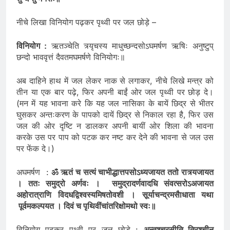
शुन्धन्तु मैनसः॥
नीचे लिखा विनियोग पढ़कर पृथ्वी पर जल छोड़े –
विनियोग :
ऋतञ्चेति त्र्यृचस्य माधुच्छन्दसोऽघमर्षण ऋषिः अनुष्टुप्
छन्दो भाववृत्तं दैवतमघमर्षणे विनियोगः॥
अब दाहिने हाथ में जल लेकर नाक से लगाकर, नीचे लिखे मन्त्र को
तीन या एक बार पढ़े, फिर अपनी बाईं ओर जल पृथ्वी पर छोड़ दे।
(मन में यह भावना करे कि यह जल नासिका के बायें छिद्र से भीतर
घुसकर अन्तःकरण के पापको दायें छिद्र से निकाल रहा है, फिर उस
जल की ओर दृष्टि न डालकर अपनी बायीं ओर शिला की भावना
करके उस पर पाप को पटक कर नष्ट कर देने की भावना से जल उस
पर फेंक दे।)
अघमर्षण :
ॐ ऋतं च सत्यं चाभीद्धात्तपसोऽध्यजायत ततो रात्र्यजायत
। ततः समुद्रो अर्णवः । समुद्रादर्णवादधि संवत्सरोऽअजायत
अहोरात्राणि विदधद्विश्वस्यमिषतोवशी । सूर्याचन्द्रमसैाधाता यथा
पूर्वमकल्पयत । दिवं च पृथिवींचांतरिक्षोमथो स्वः॥