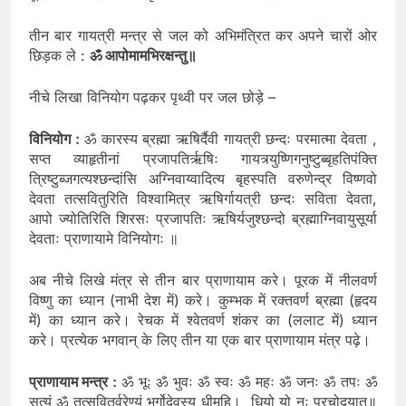
पूर्वमकल्पयत । दिवं च पृथिवींचांतरिक्षोमथो स्वः॥
तीन बार गायत्री मन्त्र से जल को अभिमंत्रित कर अपने चारों ओर
छिड़क ले :
ॐ आपोमामभिरक्षन्तु॥
नीचे लिखा विनियोग पढ़कर पृथ्वी पर जल छोड़े –
विनियोग :
ॐ कारस्य ब्रह्मा ऋषिर्दैवी गायत्री छन्दः परमात्मा देवता ,
सप्त व्याहृतीनां प्रजापतिर्ऋषिः गायत्र्युष्णिगनुष्टुब्बृहतिपंक्ति
त्रिष्टुब्जगत्यश्छन्दांसि अग्निवाय्वादित्य बृहस्पति वरुणेन्द्र विष्णवो
देवता तत्सवितुरिति विश्वामित्र ऋषिर्गायत्री छन्दः सविता देवता,
आपो ज्योतिरिति शिरसः प्रजापतिः ऋषिर्यजुश्छन्दो ब्रह्माग्निवायुसूर्या
देवताः प्राणायामे विनियोगः ॥
अब नीचे लिखे मंत्र से तीन बार प्राणायाम करे। पूरक में नीलवर्ण
विष्णु का ध्यान (नाभी देश में) करे। कुम्भक में रक्तवर्ण ब्रह्मा (हृदय
में) का ध्यान करे। रेचक में श्वेतवर्ण शंकर का (ललाट में) ध्यान
करे। प्रत्येक भगवान् के लिए तीन या एक बार प्राणायाम मंत्र पढ़े।
प्राणायाम मन्त्र :
ॐ भूः ॐ भुवः ॐ स्वः ॐ महः ॐ जनः ॐ तपः ॐ