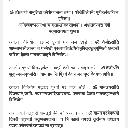
:
ॐ श्वेतवर्णा समुद्दिष्टा कौशेयवसना तथा। श्वेतैर्तिलेपनैः पुष्पैरलंकारैश्च
भूषिता॥
आदित्यमण्डलस्था च ब्रह्मलोकगताथवा। अक्षसूत्रधरा देवी
पद्मासनगता शुभा॥
अगला विनियोग पढ़कर पृथ्वी पर जल छोड़े :
ॐ तेजोऽसीति
धामनामासीत्यस्य च परमेष्ठी प्रजापतिर्ऋषिर्यजुस्त्रिष्टुबृ
गुष्णिहौ छन्दसी
सविता देवता गायत्र्यावाहने विनियोगः॥
अगले मंत्र से विनयपूर्वक गायत्री देवी का आवाहन करे –
ॐ तेजोऽसि
शुक्रमस्यमृतमसि। धामनामासि प्रियं देवानामनाधृष्टं देवयजनमसि॥
अगला विनियोग पढ़कर पृथ्वी पर जल छोड़े :
ॐ गायत्र्यसीति
विवस्वान् ऋषिः स्वराण्महापङ्क्तिश्छन्दः परमात्मा देवता गायत्र्युपस्थाने
विनियोगः॥
अब अगले मंत्र से गायत्री देवी को प्रणाम करे :
ॐ गायत्र्यस्येकपदी
द्विपदी त्रिपदी चतुष्पद्यपदसि। न हि पद्यसे नमस्ते तुरीयाय दर्शताय