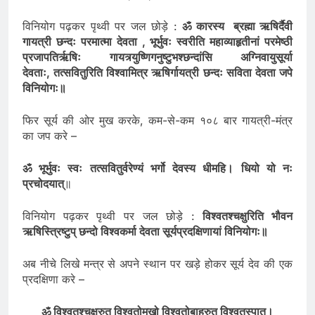
पदाय परोरजसेऽसावदो मा प्रापत्॥
विनियोग पढ़कर पृथ्वी पर जल छोड़े :
ॐ कारस्य ब्रह्मा ऋषिर्दैवी
गायत्री छन्दः परमात्मा देवता , भूर्भुवः स्वरीति महाव्याहृतीनां परमेष्ठी
प्रजापतिर्ऋषिः गायत्र्युष्णिगनुष्टुभश्छन्दांसि अग्निवायुसूर्या
देवताः, तत्सवितुरिति विश्वामित्र ऋषिर्गायत्री छन्दः सविता देवता जपे
विनियोगः॥
फिर सूर्य की ओर मुख करके, कम-से-कम १०८ बार गायत्री-मंत्र
का जप करे –
ॐ भूर्भुवः स्वः तत्सवितुर्वरेण्यं भर्गो देवस्य धीमहि। धियो यो नः
प्रचोदयात्
॥
विनियोग पढ़कर पृथ्वी पर जल छोड़े :
विश्वतश्चक्षुरिति भौवन
ऋषिस्त्रिष्टुप् छन्दो विश्वकर्मा देवता सूर्यप्रदक्षिणायां विनियोगः
॥
अब नीचे लिखे मन्त्र से अपने स्थान पर खड़े होकर सूर्य देव की एक
प्रदक्षिणा करे –