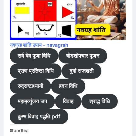
नवग्रह शांति उपाय – navagrah
सर्व देव पूजा विधि
षोडशोपचार पूजन
प्राण प्रतिष्ठा विधि
दुर्गा सप्तशती
रुद्राष्टाध्यायी
हवन विधि
महामृत्युंजय जप
विवाह
श्राद्ध विधि
कुम्भ विवाह पद्धति pdf
Share this: