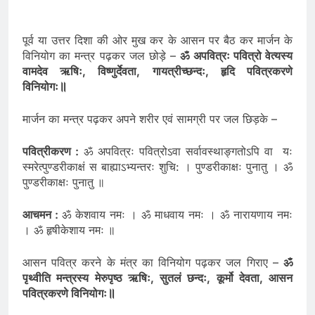
पूर्व या उत्तर दिशा की ओर मुख कर के आसन पर बैठ कर मार्जन के
विनियोग का मन्त्र पढ़कर जल छोड़े –
ॐ अपवित्रः पवित्रो वेत्यस्य
वामदेव ऋषिः, विष्णुर्देवता, गायत्रीच्छन्दः, हृदि पवित्रकरणे
॥
विनियोगः
मार्जन का मन्त्र पढ़कर अपने शरीर एवं सामग्री पर जल छिड़के –
पवित्रीकरण :
ॐ अपवित्रः पवित्रोऽवा सर्वावस्थाङ्गतोऽपि वा यः
स्मरेत्पुण्डरीकाक्षं स बाह्याऽभ्यन्तरः शुचि: । पुण्डरीकाक्षः पुनातु । ॐ
पुण्डरीकाक्षः पुनातु ॥
आचमन :
ॐ केशवाय नमः । ॐ माधवाय नमः । ॐ नारायणाय नमः
। ॐ हृषीकेशाय नमः ॥
आसन पवित्र करने के मंत्र का विनियोग पढ़कर जल गिराए –
ॐ
पृथ्वीति मन्त्रस्य मेरुपृष्ठ ऋषिः, सुतलं छन्दः, कूर्मो देवता, आसन
॥
पवित्रकरणे विनियोगः