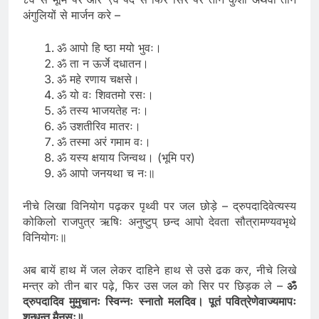
८वें से भूमि पर और ९वें पद से फिर सिर पर तीन कुशों अथवा तीन
अंगुलियों से मार्जन करे –
ॐ आपो हि ष्ठा मयो भुवः।
ॐ ता न ऊर्जे दधातन।
ॐ महे रणाय चक्षसे।
ॐ यो वः शिवतमो रसः।
ॐ तस्य भाजयतेह नः।
ॐ उशतीरिव मातरः।
ॐ तस्मा अरं गमाम वः।
ॐ यस्य क्षयाय जिन्वथ। (भूमि पर)
ॐ आपो जनयथा च नः॥
नीचे लिखा विनियोग पढ़कर पृथ्वी पर जल छोड़े – द्रुपदादिवेत्यस्य
कोकिलो राजपुत्र ऋषिः अनुष्टुप् छन्द आपो देवता सौत्रामण्यवभृथे
विनियोगः॥
अब बायें हाथ में जल लेकर दाहिने हाथ से उसे ढक कर, नीचे लिखे
मन्त्र को तीन बार पढ़े, फिर उस जल को सिर पर छिड़क ले –
ॐ
द्रुपदादिव मुमुचानः स्विन्नः स्नातो मलदिव। पूतं पवित्रेणेवाज्यमापः