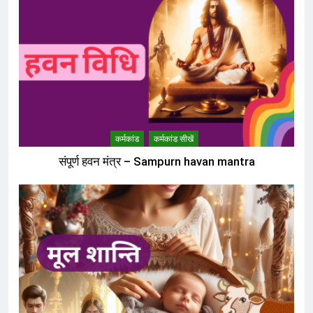
कर्मकांड
कर्मकांड सीखें
संपूर्ण हवन मंत्र – Sampurn havan mantra