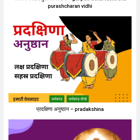
purashcharan vidhi
कर्मकांड
कर्मकांड सीखें
प्रदक्षिणा अनुष्ठान – pradakshina