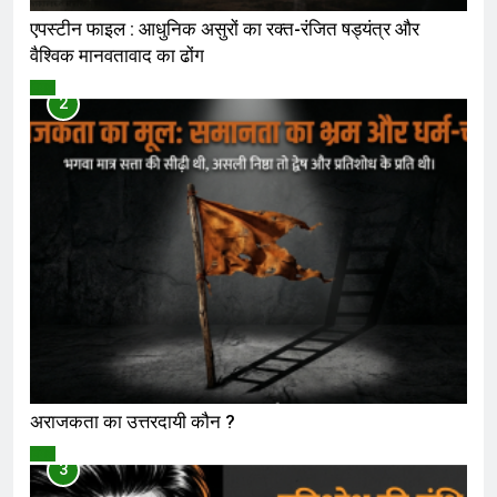
एपस्टीन फाइल : आधुनिक असुरों का रक्त-रंजित षड्यंत्र और
वैश्विक मानवतावाद का ढोंग
विमर्श
2
अराजकता का उत्तरदायी कौन ?
विमर्श
3