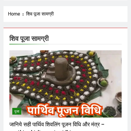
रंजित षड्यंत्र और वैश्विक मानवतावाद का
ढोंग
6 Months Ago
Home
शिव पूजा सामग्री
अराजकता का उत्तरदायी कौन ?
शिव पूजा सामग्री
6 Months Ago
हिसाब तो चुकता करेगा; फिर आगे क्या ?
6 Months Ago
भगवा का नीलान्तरण हो गया और पता ही नहीं
चला
6 Months Ago
पूजा
शंकराचार्य पर टिप्पणी करने से पूर्व चुल्लू भर
जानिये सही पार्थिव शिवलिंग पूजन विधि और मंत्र –
पानी तो ढूंढ लो ‘राष्ट्रवादियों’