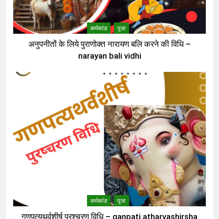
कर्मकांड
पूजा
अनुपनीतों के लिये पुराणोक्त नारायण बलि करने की विधि –
narayan bali vidhi
कर्मकांड
पूजा
गणपत्यथर्वशीर्ष पुरश्चरण विधि – ganpati atharvashirsha