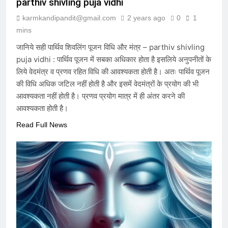
parthiv shivling puja vidhi
7 Months Ago
karmkandipandit@gmail.com
2 years ago
0
1
mins
विकास की वेदी पर अस्तित्व की आहुति: क्या
जानिये सही पार्थिव शिवलिंग पूजन विधि और मंत्र – parthiv shivling
२०४७ का भारत केवल एक जलता हुआ खंडहर
puja vidhi : पार्थिव पूजन में सबका अधिकार होता है इसलिये अनुपनीतों के
होगा?
7 Months Ago
लिये वेदमंत्र व प्रणव रहित विधि की आवश्यकता होती है। अतः पार्थिव पूजन
की विधि अधिक जटिल नहीं होती है और इसमें वेदमंत्रों के प्रयोग की भी
आवश्यकता नहीं होती है। प्रणव प्रयोग मात्र में ही अंतर करने की
मेधा-प्रतिभा ईश्वरीय वरदान है या अभिशाप ?
आवश्यकता होती है।
7 Months Ago
Read Full News
आक्रांताओं से अत्याचारी सरकार – सनातन
पर घनघोर प्रहार
7 Months Ago
हम संविधान के लिये नहीं बने हैं, संविधान हमारे
लिये है – संविधान हमारा निर्माता नहीं, निर्मित