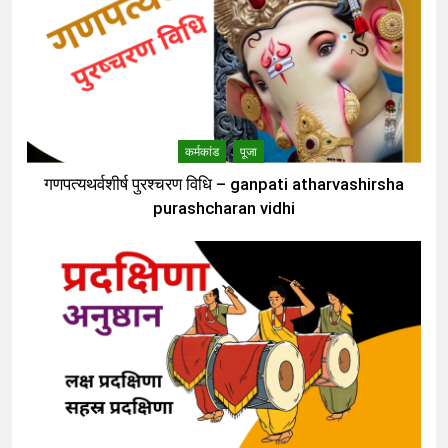
कर्मकांड
पूजा
गणपत्यथर्वशीर्ष पुरश्चरण विधि – ganpati atharvashirsha
purashcharan vidhi