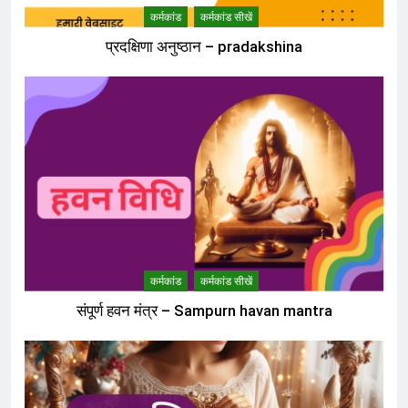
कर्मकांड
कर्मकांड सीखें
प्रदक्षिणा अनुष्ठान – pradakshina
कर्मकांड
कर्मकांड सीखें
संपूर्ण हवन मंत्र – Sampurn havan mantra