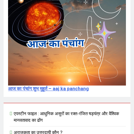
संविदा है
7 Months Ago
संविधान, लोकतंत्र, स्वतंत्रता, समानता का
अनर्थ – रसातल जाता समाज
7 Months Ago
आज का पंचांग शुभ मुहूर्त – aaj ka panchang
एपस्टीन फाइल : आधुनिक असुरों का रक्त-रंजित षड्यंत्र और वैश्विक
मानवतावाद का ढोंग
अराजकता का उत्तरदायी कौन ?