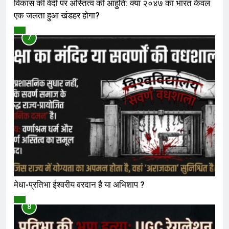
विकास की वेदी पर अस्तित्व की आहुति: क्या २०४७ का भारत केवल
एक जलता हुआ खंडहर होगा?
विमर्श
7
मेधा-प्रतिभा ईश्वरीय वरदान है या अभिशाप ?
विमर्श
8