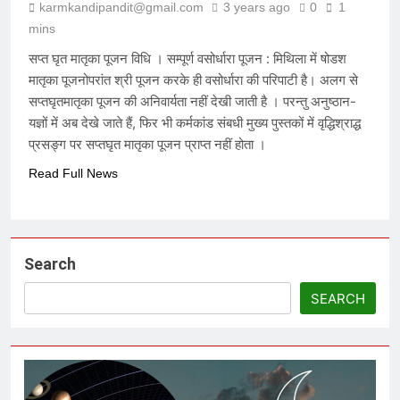
karmkandipandit@gmail.com
3 years ago
0
1
6 Months Ago
mins
सप्त घृत मातृका पूजन विधि । सम्पूर्ण वसोर्धारा पूजन : मिथिला में षोडश
मातृका पूजनोपरांत श्री पूजन करके ही वसोर्धारा की परिपाटी है। अलग से
विकास की वेदी पर अस्तित्व की आहुति: क्या
२०४७ का भारत केवल एक जलता हुआ खंडहर
सप्तघृतमातृका पूजन की अनिवार्यता नहीं देखी जाती है । परन्तु अनुष्ठान-
होगा?
7 Months Ago
यज्ञों में अब देखे जाते हैं, फिर भी कर्मकांड संबधी मुख्य पुस्तकों में वृद्धिश्राद्ध
प्रसङ्ग पर सप्तघृत मातृका पूजन प्राप्त नहीं होता ।
Read Full News
मेधा-प्रतिभा ईश्वरीय वरदान है या अभिशाप ?
7 Months Ago
Search
आक्रांताओं से अत्याचारी सरकार – सनातन
पर घनघोर प्रहार
SEARCH
7 Months Ago
हम संविधान के लिये नहीं बने हैं, संविधान हमारे
लिये है – संविधान हमारा निर्माता नहीं, निर्मित