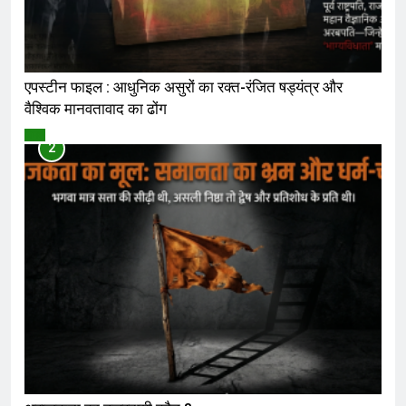
एपस्टीन फाइल : आधुनिक असुरों का रक्त-रंजित षड्यंत्र और
वैश्विक मानवतावाद का ढोंग
विमर्श
2