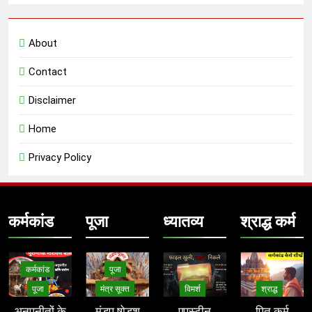
About
Contact
Disclaimer
Home
Privacy Policy
कर्मकांड
पूजा
ध्यातव्य
श्राद्ध कर्म
कर्मकांड
पूजा
पूजा
मंत्र सूक्त
विमर्श
श्राद्ध
अनुपनीतों के
मंडप षोडश
एपस्टीन
पितृ कर्म