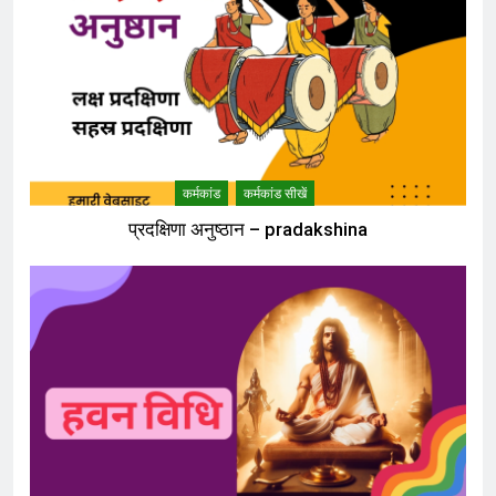
कर्मकांड
कर्मकांड सीखें
प्रदक्षिणा अनुष्ठान – pradakshina