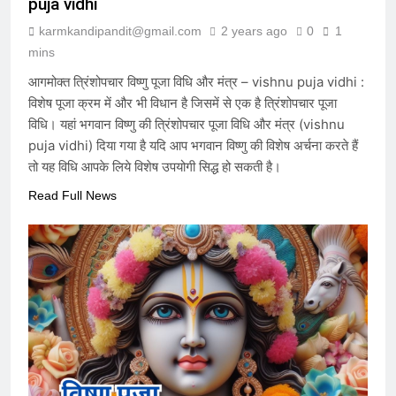
puja vidhi
6 Months Ago
karmkandipandit@gmail.com
2 years ago
0
1
mins
विकास की वेदी पर अस्तित्व की आहुति: क्या
आगमोक्त त्रिंशोपचार विष्णु पूजा विधि और मंत्र – vishnu puja vidhi :
२०४७ का भारत केवल एक जलता हुआ खंडहर
विशेष पूजा क्रम में और भी विधान है जिसमें से एक है त्रिंशोपचार पूजा
होगा?
7 Months Ago
विधि। यहां भगवान विष्णु की त्रिंशोपचार पूजा विधि और मंत्र (vishnu
puja vidhi) दिया गया है यदि आप भगवान विष्णु की विशेष अर्चना करते हैं
तो यह विधि आपके लिये विशेष उपयोगी सिद्ध हो सकती है।
मेधा-प्रतिभा ईश्वरीय वरदान है या अभिशाप ?
Read Full News
7 Months Ago
आक्रांताओं से अत्याचारी सरकार – सनातन
पर घनघोर प्रहार
7 Months Ago
हम संविधान के लिये नहीं बने हैं, संविधान हमारे
लिये है – संविधान हमारा निर्माता नहीं, निर्मित