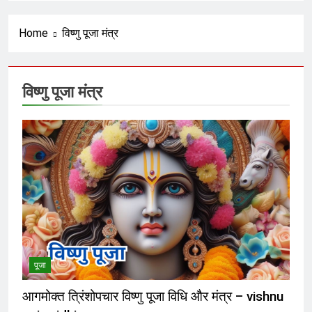
रंजित षड्यंत्र और वैश्विक मानवतावाद का
ढोंग
6 Months Ago
Home
विष्णु पूजा मंत्र
अराजकता का उत्तरदायी कौन ?
विष्णु पूजा मंत्र
6 Months Ago
हिसाब तो चुकता करेगा; फिर आगे क्या ?
6 Months Ago
भगवा का नीलान्तरण हो गया और पता ही नहीं
चला
6 Months Ago
पूजा
शंकराचार्य पर टिप्पणी करने से पूर्व चुल्लू भर
आगमोक्त त्रिंशोपचार विष्णु पूजा विधि और मंत्र – vishnu
पानी तो ढूंढ लो ‘राष्ट्रवादियों’