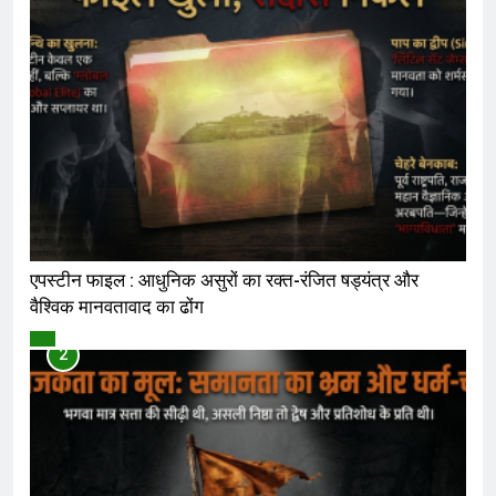
एपस्टीन फाइल : आधुनिक असुरों का रक्त-रंजित षड्यंत्र और
वैश्विक मानवतावाद का ढोंग
विमर्श
2