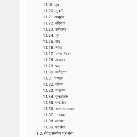
पुष्प
तुलसी
आभूषण
मुद्रिका
श्रीखण्ड
धूप
दीप
नैवेद्य
मानस निवेदन
आचमन
फल
करोद्वर्तन
ताम्बूलं
दक्षिणा
नीराजन
पुष्पाञ्जलि
प्रदक्षिणा
साष्टांग प्रणाम
नमस्कार
क्षमापण
प्रार्थना
नैवेद्यसमर्पण प्रार्थना