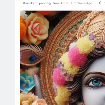
0
Karmkandipandit@gmail.com
2 Years Ago
7 Months Ago