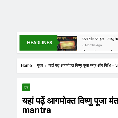
एपस्टीन फाइल : आधुनिक 
HEADLINES
6 Months Ago
हिसाब तो चुकता करेगा; 
6 Months Ago
शंकराचार्य पर टिप्पणी करने
Home
पूजा
यहां पढ़ें आगमोक्त विष्णु पूजा मंत्र और विधि 
6 Months Ago
विकास की वेदी पर अस्
7 Months Ago
पूजा
मेधा-प्रतिभा ईश्वरीय व
यहां पढ़ें आगमोक्त विष्णु पूजा
7 Months Ago
हम संविधान के लिये नहीं ब
mantra
7 Months Ago
संविधान, लोकतंत्र, स्