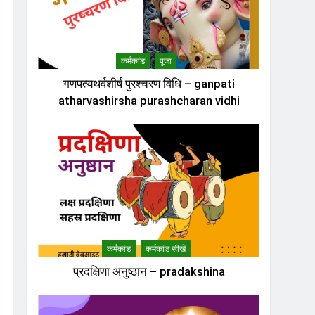
कर्मकांड
पूजा
गणपत्यथर्वशीर्ष पुरश्चरण विधि – ganpati
atharvashirsha purashcharan vidhi
कर्मकांड
कर्मकांड सीखें
प्रदक्षिणा अनुष्ठान – pradakshina