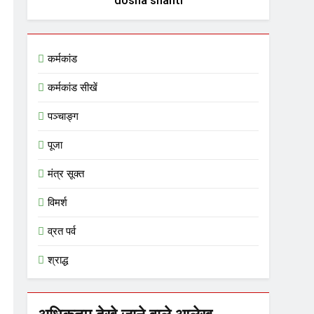
dosha shanti
कर्मकांड
कर्मकांड सीखें
पञ्चाङ्ग
पूजा
मंत्र सूक्त
विमर्श
व्रत पर्व
श्राद्ध