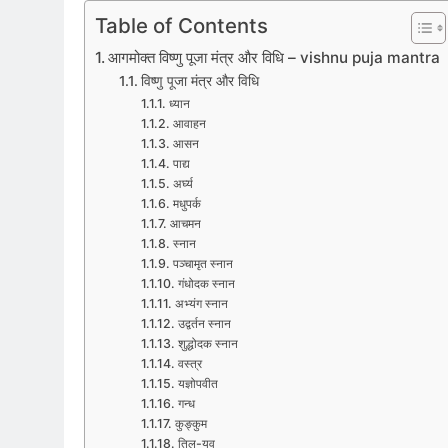
Table of Contents
आगमोक्त विष्णु पूजा मंत्र और विधि – vishnu puja mantra
विष्णु पूजा मंत्र और विधि
ध्यान
आवाहन
आसन
पाद्य
अर्घ्य
मधुपर्क
आचमन
स्नान
पञ्चामृत स्नान
गंधोदक स्नान
अभ्यंग स्नान
उद्वर्तन स्नान
शुद्धोदक स्नान
वस्त्र
यज्ञोपवीत
गन्ध
कुङ्कुम
तिल-यव