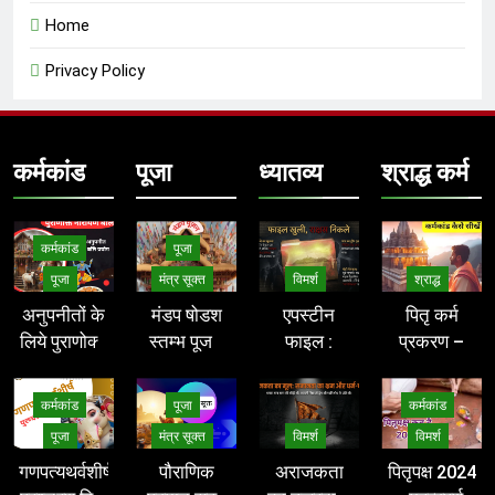
Home
Privacy Policy
कर्मकांड
पूजा
ध्यातव्य
श्राद्ध कर्म
कर्मकांड
पूजा
पूजा
मंत्र सूक्त
विमर्श
श्राद्ध
अनुपनीतों के
मंडप षोडश
एपस्टीन
पितृ कर्म
लिये पुराणोक्त
स्तम्भ पूजन
फाइल :
प्रकरण –
नारायण बलि
मंत्र
आधुनिक
Pitri Karm
करने की विधि
(पौराणिक) –
असुरों का
कर्मकांड
पूजा
कर्मकांड
– narayan
stambh
रक्त-रंजित
पूजा
मंत्र सूक्त
विमर्श
विमर्श
bali vidhi
pujan
षड्यंत्र और
गणपत्यथर्वशीर्ष
पौराणिक
अराजकता
पितृपक्ष 2024
mantra
वैश्विक