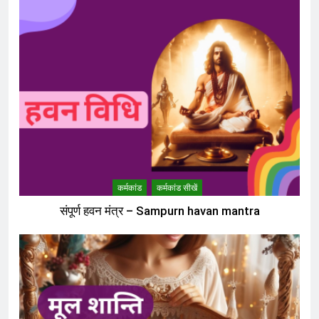
कर्मकांड
कर्मकांड सीखें
संपूर्ण हवन मंत्र – Sampurn havan mantra