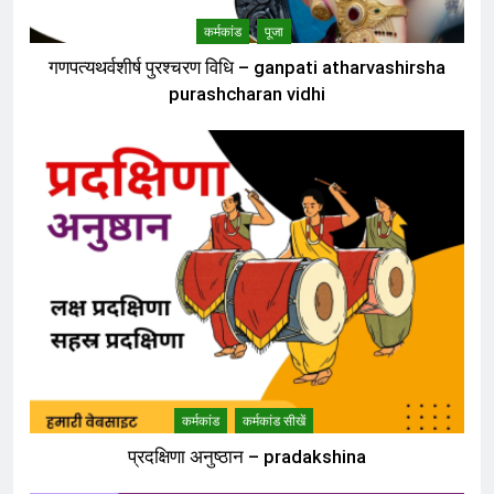
कर्मकांड
पूजा
गणपत्यथर्वशीर्ष पुरश्चरण विधि – ganpati atharvashirsha
purashcharan vidhi
कर्मकांड
कर्मकांड सीखें
प्रदक्षिणा अनुष्ठान – pradakshina