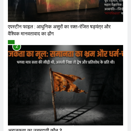
एपस्टीन फाइल : आधुनिक असुरों का रक्त-रंजित षड्यंत्र और
वैश्विक मानवतावाद का ढोंग
विमर्श
2
अराजकता का उत्तरदायी कौन ?