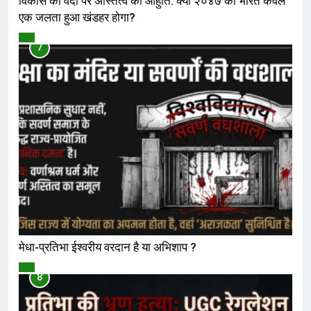
विकास की वेदी पर अस्तित्व की आहुति: क्या २०४७ का भारत केवल
एक जलता हुआ खंडहर होगा?
विमर्श
7
मेधा-प्रतिभा ईश्वरीय वरदान है या अभिशाप ?
विमर्श
8