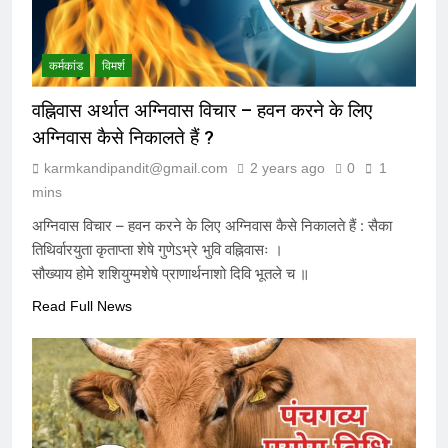
कर्मकांड
विमर्श
वह्निवास अर्थात अग्निवास विचार – हवन करने के लिए
अग्निवास कैसे निकालते हैं ?
karmkandipandit@gmail.com
2 years ago
0
1
mins
अग्निवास विचार – हवन करने के लिए अग्निवास कैसे निकालते हैं : सैका
तिथिर्वारयुता कृताप्ता शेषे गुणेऽभ्रे भुवि वह्निवासः ।
सौख्याय होमे शशियुग्मशेषे प्राणार्थनाशो दिवि भूतले च ॥
Read Full News