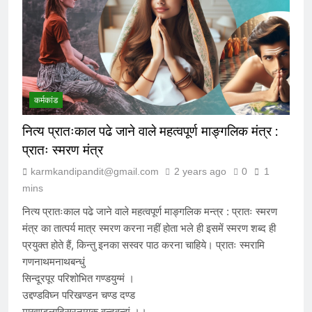
6 Months Ago
विकास की वेदी पर अस्तित्व की आहुति: क्या
२०४७ का भारत केवल एक जलता हुआ खंडहर
होगा?
7 Months Ago
कर्मकांड
नित्य प्रातःकाल पढे जाने वाले महत्वपूर्ण माङ्गलिक मंत्र :
मेधा-प्रतिभा ईश्वरीय वरदान है या अभिशाप ?
प्रातः स्मरण मंत्र
7 Months Ago
karmkandipandit@gmail.com
2 years ago
0
1
mins
आक्रांताओं से अत्याचारी सरकार – सनातन
नित्य प्रातःकाल पढे जाने वाले महत्वपूर्ण माङ्गलिक मन्त्र : प्रातः स्मरण
पर घनघोर प्रहार
मंत्र का तात्पर्य मात्र स्मरण करना नहीं होता भले ही इसमें स्मरण शब्द ही
7 Months Ago
प्रयुक्त होते हैं, किन्तु इनका सस्वर पाठ करना चाहिये। प्रातः स्मरामि
गणनाथमनाथबन्धुं
सिन्दूरपूर परिशोभित गण्डयुग्मं ।
हम संविधान के लिये नहीं बने हैं, संविधान हमारे
उद्दण्डविघ्न परिखण्डन चण्ड दण्ड
लिये है – संविधान हमारा निर्माता नहीं, निर्मित
माखण्डलादिसुरनायक वृन्दवन्द्यं ।।