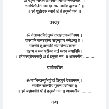
ॐ गङ्गा-सरस्वती-रेवा-पयोष्णी-नर्मदाजलैः ।
स्नापितोऽसि मया देव तथा शान्तिं कुरुष्व मे ॥
॥ इदं शुद्धोदक स्नानं ॐ
हं हनुमते
नमः ॥
वस्त्र
ॐ पीताम्बरमिदं तुभ्यं तप्तहाटकसन्निभम् ।
दास्यामि वानरश्रेष्ठ सङ्गृहाण नमोऽस्तु ते ॥
उत्तरीयं तु दास्यमि संसारोत्तारकारण ।
गृहाण च मया प्रीत्या दत्तं धत्स्व यथाविधि॥
॥ इमे वस्त्रोपवस्त्रे ॐ
हं हनुमते
नमः ॥ आचमनीयं ………
यज्ञोपवीत
ॐ नवभिस्तन्तुभिर्युक्तं त्रिगुणं देवतामयम् ।
उपवीतं चोत्तरीयं गृहाण परमेश्वर ॥
॥ इमे यज्ञोपवीते ॐ
हं हनुमते
नमः ॥ आचमनीयं ………
गन्ध