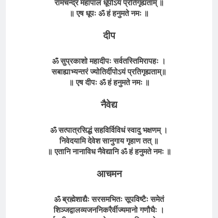
रामचन्द्र महापाल धूपोऽयं प्रतिगृह्यताम्
॥
॥ एष धूपः
ॐ
हं हनुमते
नमः
॥
दीप
ॐ सुप्रकाशो महादीपः सर्वतस्तिमिरापहः ।
सबाह्याभ्यन्तरं ज्योतिर्दीपोऽयं प्रतिगृह्यताम्॥
॥ एष दीपः ॐ हं हनुमते नमः ॥
नैवेद्य
ॐ सत्पात्रसिद्धं सहविर्विविधं स्वादु भक्षणम् ।
निवेदयामि देवेश सानुगाय गृहाण तत् ॥
॥ एतानि नानाविध नैवेद्यानि ॐ हं हनुमते नमः ॥
आचमन
ॐ ब्रह्मेशाद्यैः सरसमभितः सूपविष्टैः समेतं
शिञ्जद्वालव्यजननिकरैर्वीज्यमानो गणौघैः ।