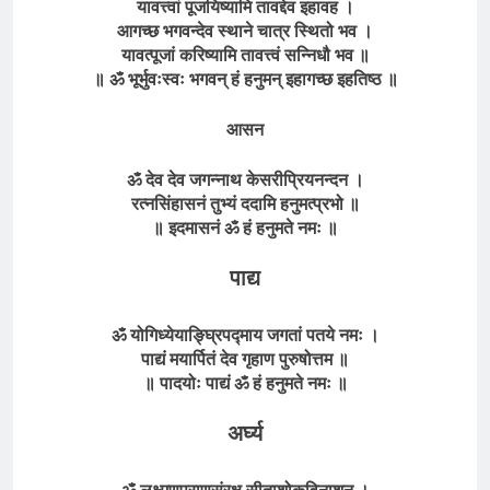
यावत्त्वां पूजयिष्यामि तावद्देव इहावह ।
आगच्छ भगवन्देव स्थाने चात्र स्थितो भव ।
यावत्पूजां करिष्यामि तावत्त्वं सन्निधौ भव ॥
॥ ॐ भूर्भुवःस्वः भगवन् हं हनुमन् इहागच्छ इहतिष्ठ ॥
आसन
ॐ देव देव जगन्नाथ केसरीप्रियनन्दन ।
रत्नसिंहासनं तुभ्यं ददामि हनुमत्प्रभो ॥
॥ इदमासनं ॐ हं हनुमते नमः ॥
पाद्य
ॐ योगिध्येयाङ्घ्रिपद्माय जगतां पतये नमः ।
पाद्यं मयार्पितं देव गृहाण पुरुषोत्तम ॥
॥ पादयोः पाद्यं ॐ हं हनुमते नमः ॥
अर्घ्य
ॐ लक्ष्मणप्राणसंरक्ष सीताशोकविनाशन ।