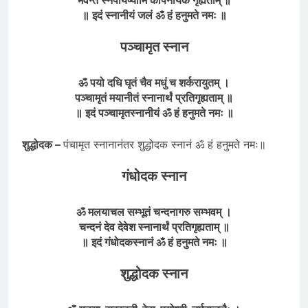
॥ इदं स्नानीयं जलं ॐ हं हनुमते नमः ॥
पञ्चामृत स्नान
ॐ पयो दधि घृतं चैव मधुं च शर्करायुतम् ।
पञ्चामृतं मयानीतं स्नानार्थं प्रतिगृह्यताम् ॥
॥ इदं पञ्चामृतस्नानीयं ॐ हं हनुमते नमः ॥
शुद्धोदक –
पंचामृत स्नानानंतर शुद्धोदक स्नानं ॐ हं हनुमते नमः॥
गंधोदक स्नान
ॐ मलयाचल सम्भूतं चन्दनागरु सम्भवम् ।
चन्दनं देव देवेश स्नानार्थं प्रतिगृह्यताम् ॥
॥ इदं
गंधोदकस्नानं
ॐ
हं हनुमते
नमः ॥
शुद्धोदक
स्नान