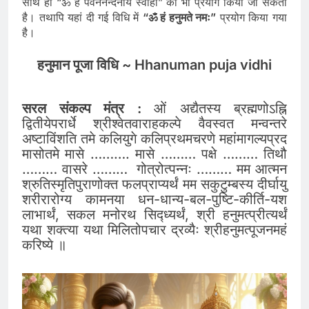
साथ ही “ॐ हं पवननन्दनाय स्वाहा” का भी प्रयोग किया जा सकता
है। तथापि यहां दी गई विधि में
“ॐ हं हनुमते नमः”
प्रयोग किया गया
है।
हनुमान पूजा विधि ~ Hhanuman puja vidhi
सरल संकल्प मंत्र :
ओं अद्यैतस्य ब्रह्मणोऽह्नि
द्वितीयेपरार्धे श्रीश्वेतवाराहकल्पे वैवस्वत मन्वन्तरे
अष्टाविंशति तमे कलियुगे कलिप्रथमचरणे महांमागल्यप्रद
मासोतमे मासे ………. मासे ……… पक्षे ……… तिथौ
……… वासरे ……… गोत्रोत्पन्नः ……… मम आत्मन
श्रुतिस्मृतिपुराणोक्त फलप्राप्यर्थं मम सकुटुम्बस्य दीर्घायु
शरीरारोग्य कामनया धन-धान्य-बल-पुष्टि-कीर्ति-यश
लाभार्थं, सकल मनोरथ सिद्ध्यर्थं, श्री हनुमत्प्रीत्यर्थं
यथा शक्त्या यथा मिलितोपचार द्रव्यैः श्रीहनुमत्पूजनमहं
करिष्ये ॥