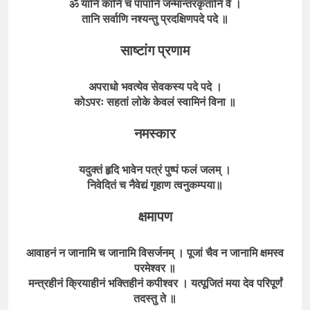
ॐ यानि कानि च पापानि जन्मान्तरकृतानि वै ।
तानि सर्वाणि नश्यन्तु प्रदक्षिणपदे पदे ॥
साष्टांग प्रणाम
अपराधो भवत्येव सेवकस्य पदे पदे ।
कोऽपरः सहतां लोके केवलं स्वामिनं विना ॥
नमस्कार
यदुक्तं हृदि भावेन पत्रं पुष्पं फलं जलम् ।
निवेदितं च नैवेद्यं गृहाण त्वनुकम्पया॥
क्षमापण
आवाहनं न जानामि च जानामि विसर्जनम् । पूजां चैव न जानामि क्षमस्व
परमेश्वर ॥
मन्त्रहीनं क्रियाहीनं भक्तिहीनं कपीश्वर । यत्पूजितं मया देव परिपूर्णं
तदस्तु ते ॥