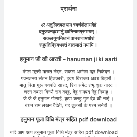
प्रार्थना
ॐ अतुलितबलधाम स्वर्णशैलाभदेहं
दनुजवनकृशानुं ज्ञानिनामग्रगण्यम् ।
सकलगुणनिधानं वानराणामधीशं
रघुपतिप्रियभक्तं वातजातं नमामि ॥
हनुमान जी की आरती – hanuman ji ki aarti
मंगल मूरती मारुत नंदन, सकल अमंगल मूल निकंदन ।
पवनतनय संतन हितकारी, हृदय बिराजत अवध बिहारी ।
मातु पिता गुरू गणपति सारद, शिव समेट शंभू शुक नारद ।
चरन कमल बिन्धौ सब काहु, देहु रामपद नेहु निबाहु ।
जै जै जै हनुमान गोसाईं, कृपा करहु गुरु देव की नाईं ।
बंधन राम लखन वैदेही, यह तुलसी के परम सनेही ॥
हनुमान पूजा विधि मंत्र सहित pdf download
यदि आप आप हनुमान पूजा विधि मंत्र सहित pdf download