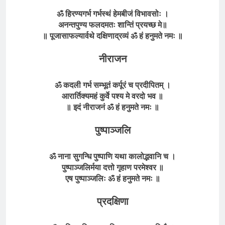
ॐ हिरण्यगर्भ गर्भस्थं हेमबीजं विभावसोः ।
अनन्तपुण्य फलदमतः शान्तिं प्रयच्छ मे
॥
॥
पूजासाफल्यार्वथे दक्षिणाद्रव्यं
ॐ
हं हनुमते
नमः
॥
नीराजन
ॐ कदली गर्भ सम्भूतं कर्पूरं च प्रदीपितम् ।
आरार्तिक्यमहं कुर्वे पश्य मे वरदो भव ॥
॥ इदं नीराजनं ॐ
हं हनुमते
नमः ॥
पुष्पाञ्जलि
ॐ नाना सुगन्धि पुष्पाणि यथा कालोद्भवानि च ।
पुष्पाञ्जलिर्मया दत्तो गृहाण परमेश्वर ॥
एष पुष्पाञ्जलिः ॐ
हं हनुमते
नमः ॥
प्रदक्षिणा