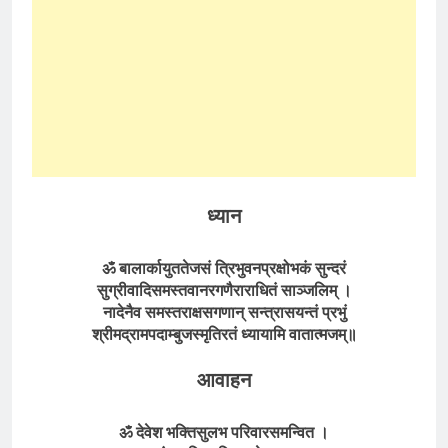
ध्यान
ॐ बालार्कायुततेजसं त्रिभुवनप्रक्षोभकं सुन्दरं
सुग्रीवादिसमस्तवानरगणैराराधितं साञ्जलिम् ।
नादेनैव समस्तराक्षसगणान् सन्त्रासयन्तं प्रभुं
श्रीमद्रामपदाम्बुजस्मृतिरतं ध्यायामि वातात्मजम्॥
आवाहन
ॐ देवेश भक्तिसुलभ परिवारसमन्वित ।