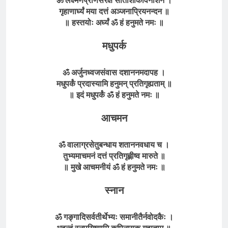
गृहाणार्घ्यं मया दत्तं अञ्जनाप्रियनन्दन ॥
॥ हस्तयोः अर्घ्यं ॐ हं हनुमते नमः ॥
मधुपर्क
ॐ अर्जुनध्वजसंवास दशाननमदापह ।
मधुपर्कं प्रदास्यामि हनुमन् प्रतिगृह्यताम् ॥
॥ इदं मधुपर्कं ॐ हं हनुमते नमः ॥
आचमन
ॐ वालाग्रसेतुबन्धाय शताननवधाय च ।
तुभ्यमाचमनं दत्तं प्रतिगृह्णीष्व मारुते ॥
॥ मुखे आचमनीयं ॐ
हं हनुमते
नमः ॥
स्नान
ॐ गङ्गादिसर्वतीर्थेभ्यः समानीतैर्नवोदकैः ।
भवन्तं स्नपयिष्यामि कपिनायक गृह्यताम् ॥