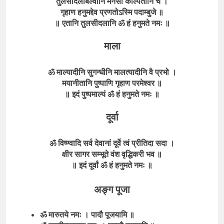
तुलसीदलबिल्वानि मनसा कल्पितानि च ।
गृहाण हनुमद्देव प्रणतोऽस्मि पदाम्बुजे ॥
॥ एतानि तुलसीदलानि ॐ
हं हनुमते
नमः ॥
माला
ॐ माल्यादीनि सुगन्धीनि मालत्यादीनि वै प्रभो ।
मयानीतानि पुष्पाणि गृहाण परमेश्वर ॥
॥ इदं पुष्पमाल्यं ॐ
हं हनुमते
नमः ॥
दूर्वा
ॐ विष्ण्वादि सर्व देवानां दूर्वे त्वं प्रीतिदा सदा ।
क्षीर सागर सम्भूते वंश वृद्धिकरी भव ॥
॥ इदं दूर्वां ॐ
हं हनुमते
नमः ॥
अङ्ग पूजा
ॐ मारुतये नमः । पादौ पूजयामि ॥