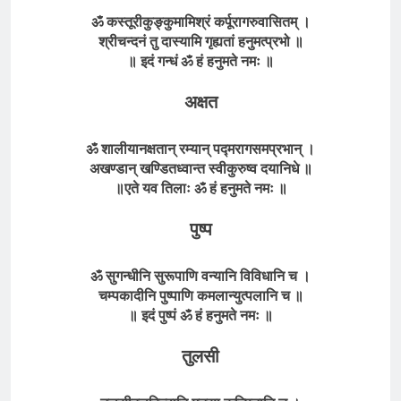
ॐ कस्तूरीकुङ्कुमामिश्रं कर्पूरागरुवासितम् ।
श्रीचन्दनं तु दास्यामि गृह्यतां हनुमत्प्रभो ॥
॥ इदं गन्धं ॐ हं हनुमते नमः ॥
अक्षत
ॐ शालीयानक्षतान् रम्यान् पद्मरागसमप्रभान् ।
अखण्डान् खण्डितध्वान्त स्वीकुरुष्व दयानिधे ॥
॥एते यव तिलाः ॐ हं हनुमते नमः ॥
पुष्प
ॐ सुगन्धीनि सुरूपाणि वन्यानि विविधानि च ।
चम्पकादीनि पुष्पाणि कमलान्युत्पलानि च ॥
॥ इदं पुष्पं ॐ हं हनुमते नमः ॥
तुलसी