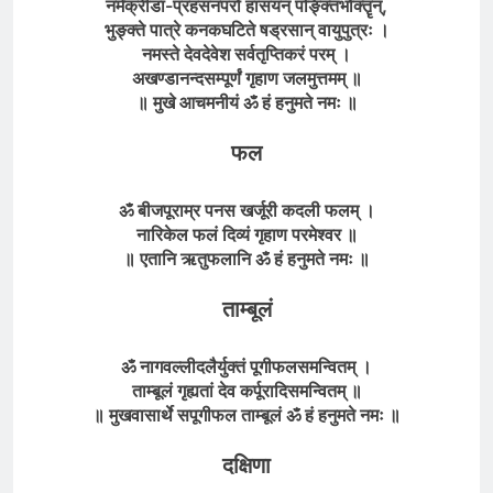
नर्मक्रीडा-प्रहसनपरो हासयन् पङ्क्तिभोक्तॄन्,
भुङ्क्ते पात्रे कनकघटिते षड्रसान् वायुपुत्रः ।
नमस्ते देवदेवेश सर्वतृप्तिकरं परम् ।
अखण्डानन्दसम्पूर्णं गृहाण जलमुत्तमम् ॥
॥ मुखे आचमनीयं ॐ हं हनुमते नमः ॥
फल
ॐ बीजपूराम्र पनस खर्जूरी कदली फलम् ।
नारिकेल फलं दिव्यं गृहाण परमेश्वर ॥
॥ एतानि ऋतुफलानि ॐ
हं हनुमते
नमः ॥
ताम्बूलं
ॐ नागवल्लीदलैर्युक्तं पूगीफलसमन्वितम् ।
ताम्बूलं गृह्यतां देव कर्पूरादिसमन्वितम्
॥
॥ मुखवासार्थे सपूगीफल ताम्बूलं
ॐ
हं हनुमते
नमः
॥
दक्षिणा