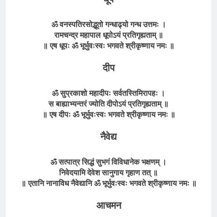
ॐ वनस्पतिरसोद्भूतो गन्धाढ्यो गन्ध उत्तमः ।
रामचन्द्र महापाल धूपोऽयं प्रतिगृह्यताम्
॥
॥ एष धूपः
ॐ भूर्भुवःस्वः भगवते
श्रीकृष्णाय
नमः
॥
दीप
ॐ सुप्रकाशो महादीपः सर्वतस्तिमिरापहः ।
स बाह्याभ्यन्तरं ज्योति दीपोऽयं प्रतिगृह्यताम् ॥
॥ एष दीपः ॐ भूर्भुवःस्वः भगवते श्रीकृष्णाय नमः ॥
नैवेद्य
ॐ सत्पात्र सिद्धं सुभगं विविधानेक भक्षणम् ।
निवेदयामि देवेश सानुगाय गृहाण तत् ॥
॥ एतानि नानाविध नैवेद्यानि ॐ भूर्भुवःस्वः भगवते श्रीकृष्णाय नमः ॥
आचमन