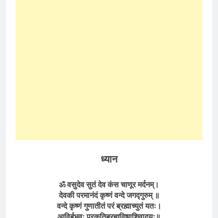
ध्यान
ॐ वसुदेव सुतं देव कंस चाणूर मर्दनम्।
देवकी परमानंदं कृष्णं वन्दे जगद्गुरुम् ॥
वन्दे कृष्णं गुणातीतं परं ब्रह्माच्युतं यतः।
आविर्बभूवुः प्रकृतिब्रह्मविष्णुशिवादयः॥