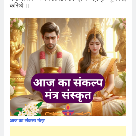
करिष्ये ॥
आज का संकल्प मंत्र