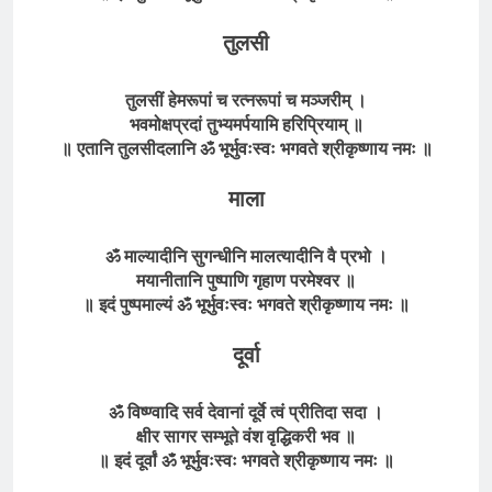
तुलसी
तुलसीं हेमरूपां च रत्नरूपां च मञ्जरीम्
।
भवमोक्षप्रदां तुभ्यमर्पयामि हरिप्रियाम् ॥
॥
एतानि तुलसीदलानि
ॐ भूर्भुवःस्वः भगवते
श्रीकृष्णाय
नमः
॥
माला
ॐ माल्यादीनि सुगन्धीनि मालत्यादीनि वै प्रभो ।
मयानीतानि पुष्पाणि गृहाण परमेश्वर ॥
॥ इदं पुष्पमाल्यं ॐ भूर्भुवःस्वः भगवते श्रीकृष्णाय नमः ॥
दूर्वा
ॐ विष्ण्वादि सर्व देवानां दूर्वे त्वं प्रीतिदा सदा ।
क्षीर सागर सम्भूते वंश वृद्धिकरी भव ॥
॥ इदं दूर्वां ॐ भूर्भुवःस्वः भगवते श्रीकृष्णाय नमः ॥