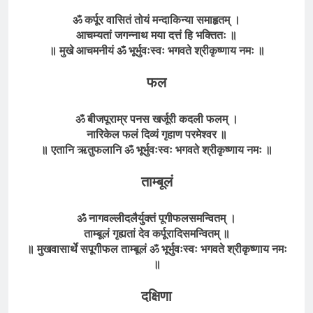
ॐ कर्पूर वासितं तोयं मन्दाकिन्या समाहृतम् ।
आचम्यतां जगन्नाथ मया दत्तं हि भक्तितः ॥
॥ मुखे आचमनीयं ॐ भूर्भुवःस्वः भगवते श्रीकृष्णाय नमः ॥
फल
ॐ बीजपूराम्र पनस खर्जूरी कदली फलम् ।
नारिकेल फलं दिव्यं गृहाण परमेश्वर ॥
॥ एतानि ऋतुफलानि ॐ भूर्भुवःस्वः भगवते श्रीकृष्णाय नमः ॥
ताम्बूलं
ॐ नागवल्लीदलैर्युक्तं पूगीफलसमन्वितम् ।
ताम्बूलं गृह्यतां देव कर्पूरादिसमन्वितम्
॥
॥ मुखवासार्थे सपूगीफल ताम्बूलं
ॐ भूर्भुवःस्वः भगवते
श्रीकृष्णाय
नमः
॥
दक्षिणा