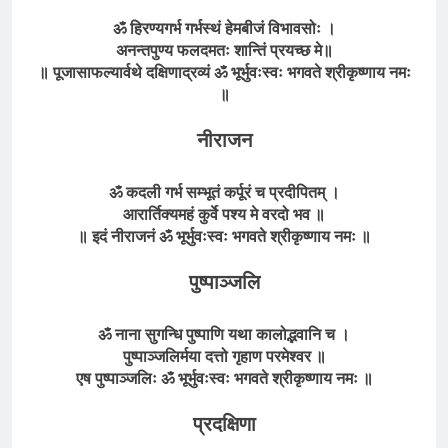
ॐ हिरण्यगर्भ गर्भस्थं हेमबीजं विभावसोः ।
अनन्तपुण्य फलदमतः शान्तिं प्रयच्छ मे
॥
॥
पूजासाफल्यार्वथे दक्षिणाद्रव्यं
ॐ भूर्भुवःस्वः भगवते
श्रीकृष्णाय
नमः
॥
नीराजन
ॐ कदली गर्भ सम्भूतं कर्पूरं च प्रदीपितम् ।
आरार्तिक्यमहं कुर्वे पश्य मे वरदो भव ॥
॥ इदं नीराजनं ॐ भूर्भुवःस्वः भगवते श्रीकृष्णाय नमः ॥
पुष्पाञ्जलि
ॐ नाना सुगन्धि पुष्पाणि यथा कालोद्भवानि च ।
पुष्पाञ्जलिर्मया दत्तो गृहाण परमेश्वर ॥
एष पुष्पाञ्जलिः ॐ भूर्भुवःस्वः भगवते श्रीकृष्णाय नमः ॥
प्रदक्षिणा