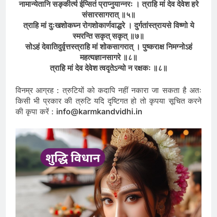
नामान्येतानि सङ्कीर्त्य ईप्सितं प्राप्नुयान्नरः । त्राहि मां देव देवेश हरे
संसारसागरात् ॥५॥
त्राहि मां दुःखशोकघ्न रोगशोकार्णवाद्धरे । दुर्गतांस्त्रायसे विष्णो ये
स्मरन्ति सकृत् सकृत् ॥७॥
सोऽहं देवातिदुर्वृत्तस्त्राहि मां शोकसागरात् । पुष्कराक्ष निमग्नोऽहं
महत्यज्ञानसागरे ॥८॥
त्राहि मां देव देवेश त्वदृतेऽन्यो न रक्षकः ॥८॥
विनम्र आग्रह : त्रुटियों को कदापि नहीं नकारा जा सकता है अतः
किसी भी प्रकार की त्रुटि यदि दृष्टिगत हो तो कृपया सूचित करने
की कृपा करें :
info@karmkandvidhi.in