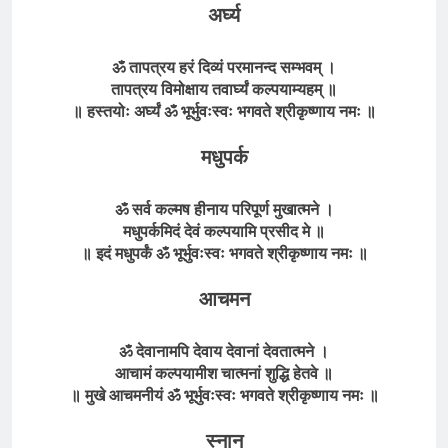
अर्घ्य
ॐ तापत्रय हरं दिव्यं परमानन्द सम्भवम् ।
तापत्रय विमोक्षाय तवार्घ्यं कल्पयाम्यहम् ॥
॥ हस्तयोः अर्घ्यं ॐ भूर्भुवःस्वः भगवते श्रीकृष्णाय नमः ॥
मधुपर्क
ॐ सर्व कल्मष हीनाय परिपूर्ण मुखात्मने ।
मधुपर्कमिदं देवं कल्पयामि प्रसीद मे ॥
॥ इदं मधुपर्कं ॐ भूर्भुवःस्वः भगवते श्रीकृष्णाय नमः ॥
आचमन
ॐ देवानामपि देवाय देवानां देवतात्मने ।
आचामं कल्पयामीश चात्मनां शुद्धि हेतवे ॥
॥ मुखे आचमनीयं ॐ भूर्भुवःस्वः भगवते श्रीकृष्णाय नमः ॥
स्नान