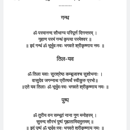
………
गन्ध
ॐ परमानन्द सौभाग्य परिपूर्ण दिगन्तरम् ।
गृहाण परमं गन्धं कृपया परमेश्वर ॥
॥ इदं गन्धं ॐ भूर्भुवःस्वः भगवते श्रीकृष्णाय नमः ॥
तिल-यव
ॐ तिला यवाः सुरश्रेष्ठ कम्बूजाश्च सुशोभनाः ।
वासुदेव जगन्नाथ प्रीत्यर्थं स्वीकुरु प्रभो
॥
॥
एते यव तिलाः
ॐ भूर्भुवःस्वः भगवते
श्रीकृष्णाय
नमः
॥
पुष्प
ॐ तुरीय वन सम्भूतं नाना गुण मनोहरम् ।
सुमन्द सौरभं पुष्पं गृह्यतामिदमुत्तमम् ॥
॥ इदं पुष्पं ॐ भूर्भुवःस्वः भगवते श्रीकृष्णाय नमः ॥