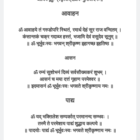
आवाहन
ॐ आवाहये तं गरुडोपरि स्थितं, रमार्ध देहं सुर राज वन्दितम् ।
कंसान्तकं चक्र गदाब्ज हस्तं, भजामि देवं वसुदेव सूनुम् ॥
॥ ॐ भूर्भुवःस्वः भगवन् श्रीकृष्ण इहागच्छ इहतिष्ठ ॥
आसन
ॐ रम्यं सुशोभनं दिव्यं सर्वसौख्यकरं शुभम् ।
आसनं च मया दत्तं गृहाण परमेश्वर ॥
॥ इदमासनं ॐ भूर्भुवःस्वः भगवते श्रीकृष्णाय नमः ॥
पाद्य
ॐ यद् भक्तिलेश सम्पर्कात् परमानन्द सम्भवः ।
तस्मै ते परमेशाय पाद्यं शुद्धाय कल्पये ॥
॥ पादयोः पाद्यं ॐ भूर्भुवःस्वः भगवते श्रीकृष्णाय नमः ॥