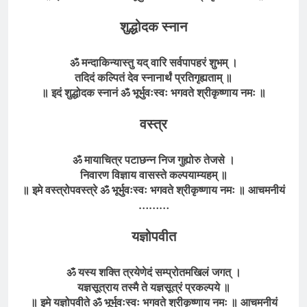
शुद्धोदक
स्नान
ॐ मन्दाकिन्यास्तु यद् वारि सर्वपापहरं शुभम् ।
तदिदं कल्पितं देव स्नानार्थं प्रतिगृह्यताम् ॥
॥ इदं शुद्धोदक स्नानं ॐ भूर्भुवःस्वः भगवते श्रीकृष्णाय नमः ॥
वस्त्र
ॐ मायाचित्र पटाछन्न निज गुह्योरु तेजसे ।
निवारण विज्ञाय वासस्ते कल्पयाम्यहम् ॥
॥ इमे वस्त्रोपवस्त्रे ॐ भूर्भुवःस्वः भगवते श्रीकृष्णाय नमः ॥ आचमनीयं
………
यज्ञोपवीत
ॐ यस्य शक्ति त्रयेणेदं सम्प्रोतमखिलं जगत् ।
यज्ञसूत्राय तस्मै ते यज्ञसूत्रं प्रकल्पये ॥
॥ इमे यज्ञोपवीते ॐ भूर्भुवःस्वः भगवते श्रीकृष्णाय नमः ॥ आचमनीयं