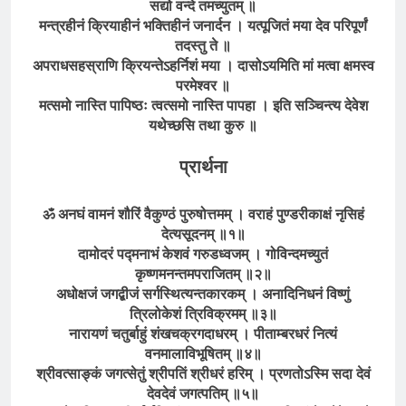
सद्यो वन्दे तमच्युतम् ॥
मन्त्रहीनं क्रियाहीनं भक्तिहीनं जनार्दन । यत्पूजितं मया देव परिपूर्णं
तदस्तु ते ॥
अपराधसहस्राणि क्रियन्तेऽहर्निशं मया । दासोऽयमिति मां मत्वा क्षमस्व
परमेश्वर ॥
मत्समो नास्ति पापिष्ठः त्वत्समो नास्ति पापहा । इति सञ्चिन्त्य देवेश
यथेच्छसि तथा कुरु ॥
प्रार्थना
ॐ अनघं वामनं शौरिं वैकुण्ठं पुरुषोत्तमम् । वराहं पुण्डरीकाक्षं नृसिहं
देत्यसूदनम् ॥१॥
दामोदरं पद्मनाभं केशवं गरुडध्वजम् । गोविन्दमच्युतं
कृष्णमनन्तमपराजितम् ॥२॥
अधोक्षजं जगद्बीजं सर्गस्थित्यन्तकारकम् । अनादिनिधनं विष्णुं
त्रिलोकेशं त्रिविक्रमम् ॥३॥
नारायणं चतुर्बाहुं शंखचक्रगदाधरम् । पीताम्बरधरं नित्यं
वनमालाविभूषितम् ॥४॥
श्रीवत्साङ्कं जगत्सेतुं श्रीपतिं श्रीधरं हरिम् । प्रणतोऽस्मि सदा देवं
देवदेवं जगत्पतिम् ॥५॥