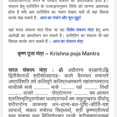
पवित्रीकरणादि करने के पश्चात् संकल्प की आवश्यकता होती है।
संकल्प हेतु प्रतिदिन के पञ्चाङ्गानुसार तिथि को जानना आवश्यक
होता है यदि आप प्रतिदिन का पंचांग देखना चाहें तो यहां क्लिक
करके देख सकते हैं :
आज का पंचांग और शुभ मुहूर्त
यहां सरल संकल्प मंत्र दिया जा रहा
विशेष संकल्प मंत्र
हेतु अन्य
आलेखों का अवलोकन कर सकते हैं। प्रतिदिन का संकल्प भी यहां
क्लिक करके जान सकते हैं ~
आज का संकल्प मंत्र
कृष्ण पूजा मंत्र ~ Krishna puja Mantra
सरल संकल्प मंत्र : ॐ
अद्यैतस्य ब्रह्मणोऽह्नि
द्वितीयेपरार्धे श्रीश्वेतवाराह- कल्पे वैवस्वत मन्वन्तरे
अष्टाविंशति तमे कलियुगे कलिप्रथमचरणे महांमागल्यप्रद
मासोतमे मासे ………. मासे ……… पक्षे ……… तिथौ
……… वासरे ……… गोत्रोत्पन्नः ……… मम आत्मन
श्रुतिस्मृतिपुराणोक्त फलप्राप्यर्थं मम सकुटुम्बस्य दीर्घायु
शरीरारोग्य कामनया धन-धान्य-बल-पुष्टि-कीर्ति-यश
लाभार्थं, सकल मनोरथ सिद्ध्यर्थं, श्री कृष्णप्रीत्यर्थं
यथा शक्त्या यथा मिलितोपचार द्रव्यैः श्रीकृष्णपूजनमहं