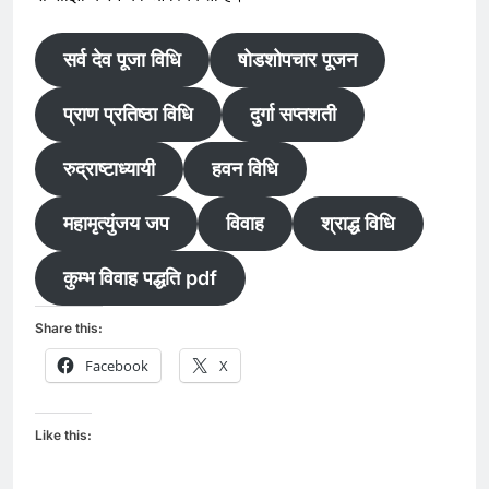
सर्व देव पूजा विधि
षोडशोपचार पूजन
प्राण प्रतिष्ठा विधि
दुर्गा सप्तशती
रुद्राष्टाध्यायी
हवन विधि
महामृत्युंजय जप
विवाह
श्राद्ध विधि
कुम्भ विवाह पद्धति pdf
Share this:
Facebook
X
Like this: