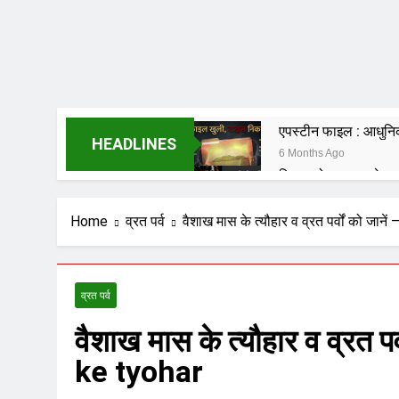
एपस्टीन फाइल : आधुनिक 
HEADLINES
6 Months Ago
हिसाब तो चुकता करेगा; 
6 Months Ago
शंकराचार्य पर टिप्पणी करने
Home
व्रत पर्व
वैशाख मास के त्यौहार व व्रत पर्वों को ज
6 Months Ago
विकास की वेदी पर अस्
7 Months Ago
व्रत पर्व
मेधा-प्रतिभा ईश्वरीय व
वैशाख मास के त्यौहार व व्रत 
7 Months Ago
हम संविधान के लिये नहीं ब
ke tyohar
7 Months Ago
संविधान, लोकतंत्र, स्