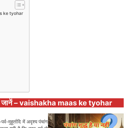
maas ke tyohar
वों को जानें – vaishakha maas ke tyohar
्व-मुहूर्तादि में अदृश्य पंचांग