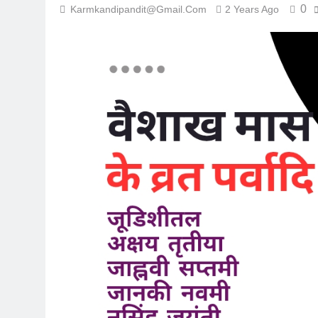
0
Karmkandipandit@gmail.com
2 Years Ago
7 Months Ago