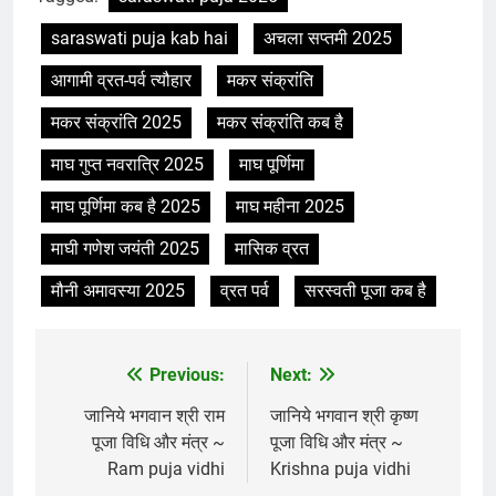
saraswati puja kab hai
अचला सप्तमी 2025
आगामी व्रत-पर्व त्यौहार
मकर संक्रांति
मकर संक्रांति 2025
मकर संक्रांति कब है
माघ गुप्त नवरात्रि 2025
माघ पूर्णिमा
माघ पूर्णिमा कब है 2025
माघ महीना 2025
माघी गणेश जयंती 2025
मासिक व्रत
मौनी अमावस्या 2025
व्रत पर्व
सरस्वती पूजा कब है
Previous:
Next:
Post
navigation
जानिये भगवान श्री राम
जानिये भगवान श्री कृष्ण
पूजा विधि और मंत्र ~
पूजा विधि और मंत्र ~
Ram puja vidhi
Krishna puja vidhi