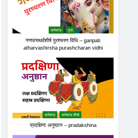
कर्मकांड
पूजा
गणपत्यथर्वशीर्ष पुरश्चरण विधि – ganpati
atharvashirsha purashcharan vidhi
कर्मकांड
कर्मकांड सीखें
प्रदक्षिणा अनुष्ठान – pradakshina