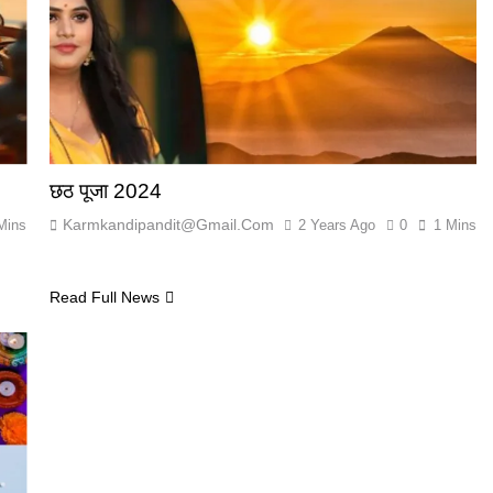
छठ पूजा 2024
Karmkandipandit@gmail.com
Mins
2 Years Ago
0
1 Mins
Read Full News