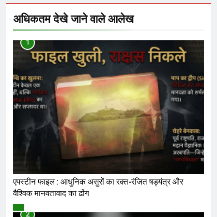
अधिकतम देखे जाने वाले आलेख
1
एपस्टीन फाइल : आधुनिक असुरों का रक्त-रंजित षड्यंत्र और
वैश्विक मानवतावाद का ढोंग
विमर्श
2