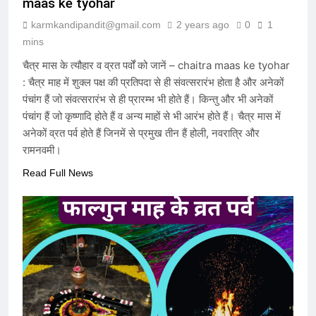
maas ke tyohar
6 Months Ago
karmkandipandit@gmail.com
2 years ago
0
1
mins
विकास की वेदी पर अस्तित्व की आहुति: क्या
चैत्र मास के त्यौहार व व्रत पर्वों को जानें – chaitra maas ke tyohar
२०४७ का भारत केवल एक जलता हुआ खंडहर
: चैत्र माह में शुक्ल पक्ष की प्रतिपदा से ही संवत्सरारंभ होता है और अनेकों
होगा?
7 Months Ago
पंचांग हैं जो संवत्सरारंभ से ही प्रारम्भ भी होते हैं। किन्तु और भी अनेकों
पंचांग हैं जो कृष्णादि होते हैं व अन्य माहों से भी आरंभ होते हैं। चैत्र मास में
अनेकों व्रत पर्व होते हैं जिनमें से प्रमुख तीन हैं होली, नवरात्रि और
मेधा-प्रतिभा ईश्वरीय वरदान है या अभिशाप ?
रामनवमी।
7 Months Ago
Read Full News
आक्रांताओं से अत्याचारी सरकार – सनातन
पर घनघोर प्रहार
7 Months Ago
हम संविधान के लिये नहीं बने हैं, संविधान हमारे
लिये है – संविधान हमारा निर्माता नहीं, निर्मित