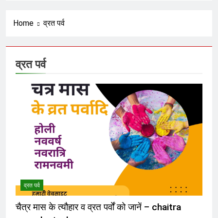
रंजित षड्यंत्र और वैश्विक मानवतावाद का
ढोंग
6 Months Ago
Home
व्रत पर्व
अराजकता का उत्तरदायी कौन ?
व्रत पर्व
6 Months Ago
हिसाब तो चुकता करेगा; फिर आगे क्या ?
6 Months Ago
भगवा का नीलान्तरण हो गया और पता ही नहीं
चला
6 Months Ago
व्रत पर्व
शंकराचार्य पर टिप्पणी करने से पूर्व चुल्लू भर
चैत्र मास के त्यौहार व व्रत पर्वों को जानें – chaitra
पानी तो ढूंढ लो ‘राष्ट्रवादियों’