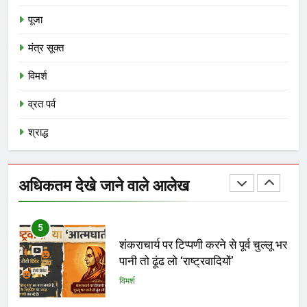
विमर्श
पूजा
4
मंत्र सूक्त
भगवा का नीलान्तरण हो गया और पता ही
विमर्श
नहीं चला
विमर्श
व्रत पर्व
श्राद्ध
5
शंकराचार्य पर टिप्पणी करने से पूर्व चुल्लू भर
पानी तो ढूंढ लो ‘राष्ट्रवादियों’
अधिकतम देखे जाने वाले आलेख
विमर्श
6
विकास की वेदी पर अस्तित्व की आहुति:
क्या २०४७ का भारत केवल एक जलता
हुआ खंडहर होगा?
विमर्श