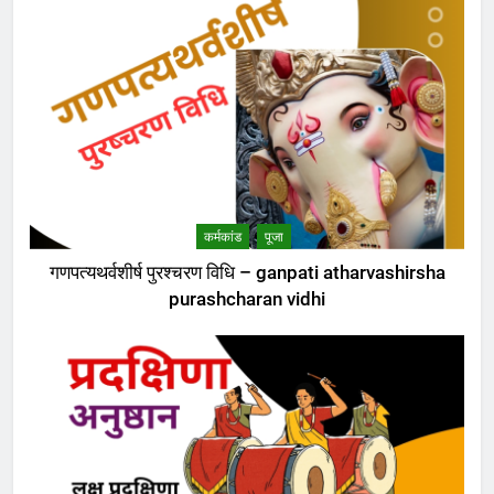
कर्मकांड
पूजा
गणपत्यथर्वशीर्ष पुरश्चरण विधि – ganpati atharvashirsha
purashcharan vidhi