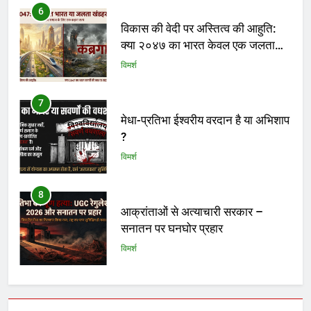
7
मेधा-प्रतिभा ईश्वरीय वरदान है या अभिशाप
?
विमर्श
8
आक्रांताओं से अत्याचारी सरकार –
सनातन पर घनघोर प्रहार
विमर्श
1
एपस्टीन फाइल : आधुनिक असुरों का रक्त-
रंजित षड्यंत्र और वैश्विक मानवतावाद का
ढोंग
विमर्श
2